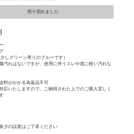
売り切れました
明




（少しグリーン寄りのブルーです）

傷汚れはないですが、使用に伴うスレや底に軽い汚れな
送料がかかる為返品不可

対応いたしますので、ご納得された上でのご購入宜しく


多少の誤差はご了承ください
