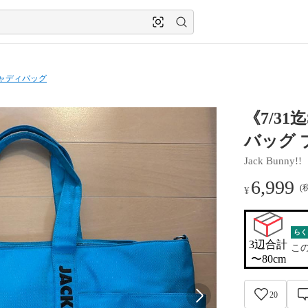
ャディバッグ
《7/3
バッグ 
Jack Bunny!!
6,999
(
¥
らく
3辺合計

こ
〜80cm
20