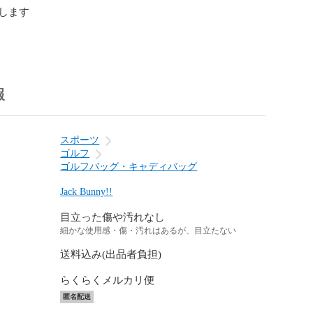
します

報
スポーツ
ゴルフ
ゴルフバッグ・キャディバッグ
Jack Bunny!!
目立った傷や汚れなし
細かな使用感・傷・汚れはあるが、目立たない
送料込み(出品者負担)
らくらくメルカリ便
匿名配送