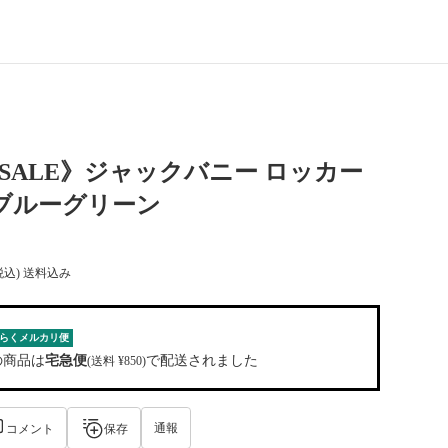
1迄SALE》ジャックバニー ロッカー
ブルーグリーン
税込) 送料込み
らくメルカリ便
の商品は
宅急便
で配送されました
(送料 ¥850)
通報
コメント
保存