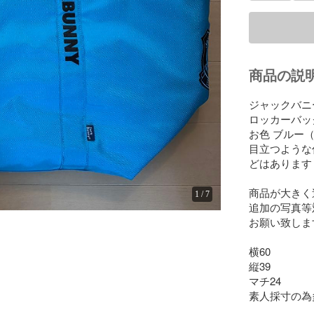
商品の説
ジャックバニー
ロッカーバッグ
お色 ブルー
目立つような
どはあります

商品が大きく
1
/
7
追加の写真等
お願い致します
横60

縦39

マチ24

素人採寸の為