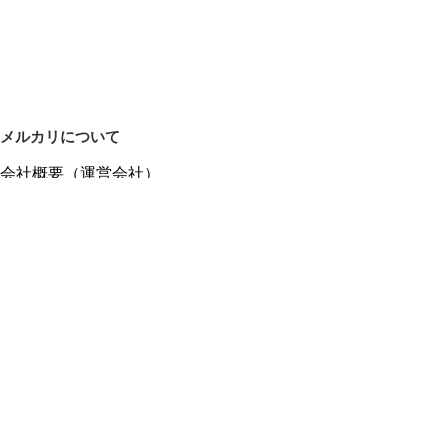
メルカリについて
会社概要（運営会社）
採用情報
プレスリリース
公式ブログ
プレスキット
メルカリUS
メルカリShops
m department（エムデパ）
ヘルプ
ヘルプセンター（ガイド・お問い合わせ）
メルカリShopsでショップを開設する
メルカリShops ショップ管理画面にログイン
メルカリShops出店者向けガイド