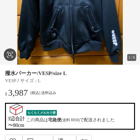
1
/
6
撥水パーカー/VESP/size L
 / 
VESP
サイズ
 : 
L
3,987
(税込) 送料込み
¥
らくらくメルカリ便
3辺合計

この商品は
宅急便
で配送されました
(送料 ¥850)
〜80cm