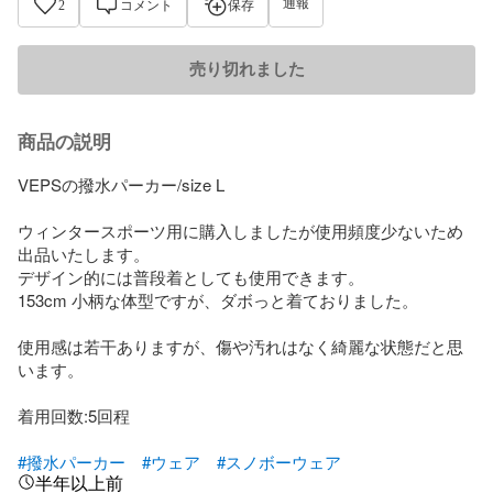
通報
2
コメント
保存
売り切れました
商品の説明
VEPSの撥水パーカー/size L

ウィンタースポーツ用に購入しましたが使用頻度少ないため
出品いたします。

デザイン的には普段着としても使用できます。

153cm 小柄な体型ですが、ダボっと着ておりました。

使用感は若干ありますが、傷や汚れはなく綺麗な状態だと思
います。

着用回数:5回程

#撥水パーカー
#ウェア
#スノボーウェア
半年以上前