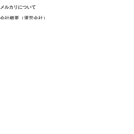
メルカリについて
会社概要（運営会社）
採用情報
プレスリリース
公式ブログ
プレスキット
メルカリUS
メルカリShops
m department（エムデパ）
ヘルプ
ヘルプセンター（ガイド・お問い合わせ）
メルカリShopsでショップを開設する
メルカリShops ショップ管理画面にログイン
メルカリShops出店者向けガイド
お問い合わせ一覧
フリーワードから商品をさがす
プライバシーと利用規約
メルカリ利用規約