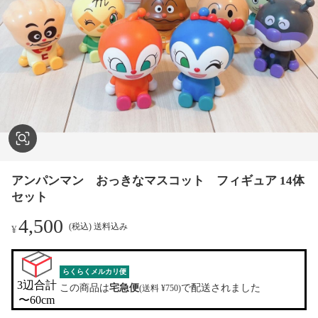
アンパンマン おっきなマスコット フィギュア 14体
セット
4,500
(税込) 送料込み
¥
らくらくメルカリ便
3辺合計

この商品は
宅急便
で配送されました
(送料 ¥750)
〜60cm