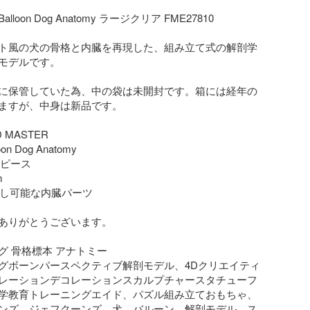
Balloon Dog Anatomy ラージクリア FME27810

ト風の犬の骨格と内臓を再現した、組み立て式の解剖学
モデルです。

に保管していた為、中の袋は未開封です。箱には経年の
ますが、中身は新品です。

 MASTER

on Dog Anatomy

6ピース



り外し可能な内臓パーツ

ありがとうございます。

 骨格標本 アナトミー

グボーンパースペクティブ解剖モデル、4Dクリエイティ
レーションデコレーションスカルプチャースタチューフ
学教育トレーニングエイド、パズル組み立ておもちゃ、
ンズ、ジェフクーンズ、犬、バルーン、解剖モデル、ス