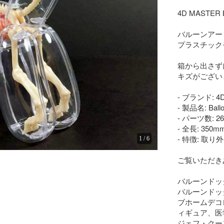
4D MASTER 
バルーンアー
プラスチック
箱から出さず
キズがござい
- ブランド: 4D
- 製品名: Ballo
- パーツ数: 2
- 全長: 350mm
- 特徴: 取
1
/
6
ご覧いただき
バルーンドッグ
バルーンドッ
ブホームデコ
ィギュア、医
ジェフ・クー