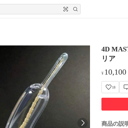
4D MAS
リア
10,100
¥
18
商品の説