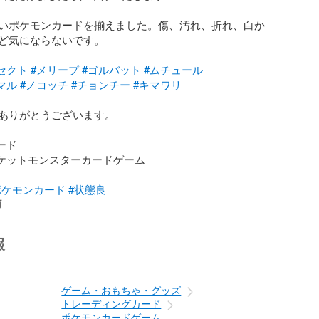
いポケモンカードを揃えました。傷、汚れ、折れ、白か
ど気にならないです。

セクト
#メリープ
#ゴルバット
#ムチュール
マル
#ノコッチ
#チョンチー
#キマワリ
ありがとうございます。

ード

ポケットモンスターカードゲーム

ポケモンカード
#状態良
前
報
ゲーム・おもちゃ・グッズ
トレーディングカード
ポケモンカードゲーム