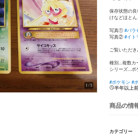
保存状態の良
けなどほとん
写真① 
#パラ
写真② 
#イト
ご覧いただき
種別...複数カ
シリーズ...
#ポケモン
#
1
/
5
半年以上
商品の情
カテゴリー