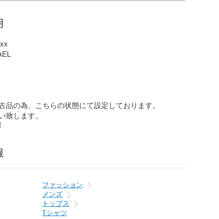
明
xx

EL

古品の為、こちらの状態にて設定しております。

い致します。
前
報
ファッション
メンズ
トップス
Tシャツ