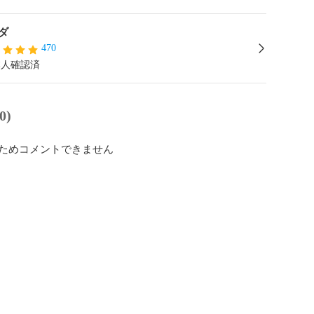
ダ
470
本人確認済
0)
ためコメントできません