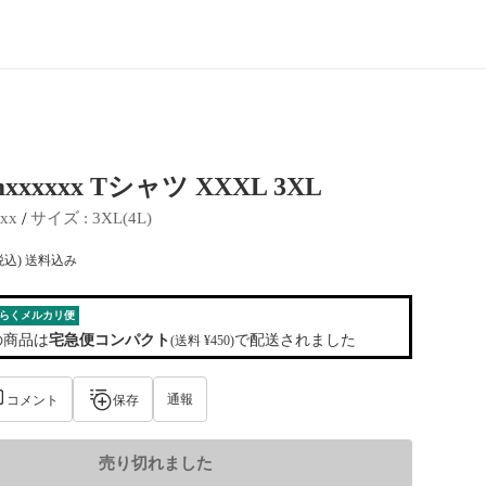
mxxxxxx Tシャツ XXXL 3XL
 / 
xx
サイズ
 : 
3XL(4L)
税込) 送料込み
らくメルカリ便
の商品は
宅急便コンパクト
で配送されました
(送料 ¥450)
通報
コメント
保存
売り切れました