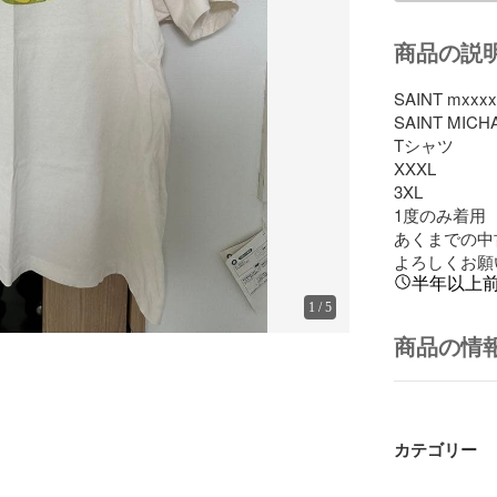
商品の説
SAINT mxxxx
SAINT MICHA
Tシャツ

XXXL

3XL

1度のみ着用

あくまでの中
よろしくお願
半年以上
1
/
5
商品の情
カテゴリー