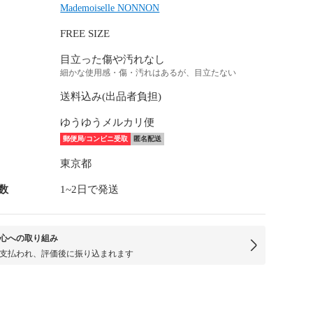
Mademoiselle NONNON
FREE SIZE
目立った傷や汚れなし
細かな使用感・傷・汚れはあるが、目立たない
送料込み(出品者負担)
ゆうゆうメルカリ便
郵便局/コンビニ受取
匿名配送
東京都
数
1~2日で発送
心への取り組み
支払われ、評価後に振り込まれます