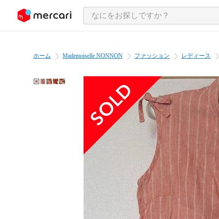
ンツにスキップ
ホーム
Mademoiselle NONNON
ファッション
レディース