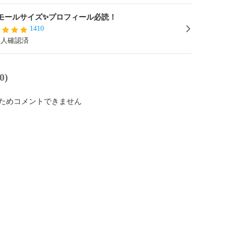
モールサイズ✨プロフィール必読！
1410
本人確認済
0)
ためコメントできません