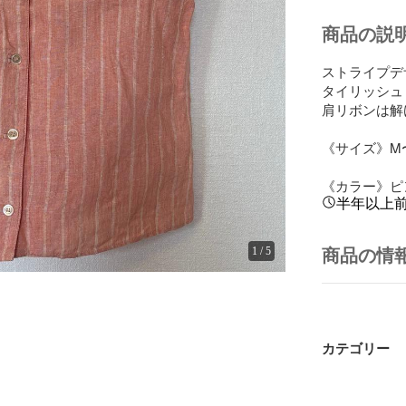
商品の説
ストライプデ
タイリッシュ！
肩リボンは解
《サイズ》M〜L
《カラー》ピ
半年以上
1
/
5
商品の情
カテゴリー