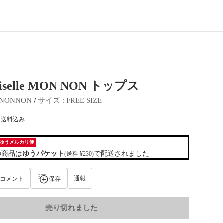
iselle MON NON トップス
 / 
e NONNON
サイズ
 : 
FREE SIZE
) 送料込み
ゆうメルカリ便
の商品は
ゆうパケット
で配送されました
(送料 ¥230)
通報
コメント
保存
売り切れました