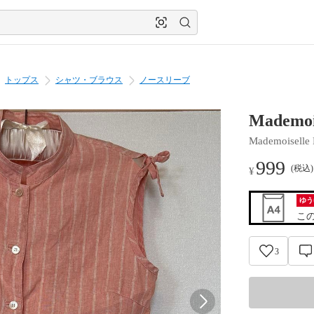
トップス
シャツ・ブラウス
ノースリーブ
Mademo
Mademoisell
999
(税込
¥
ゆう
こ
3