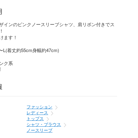
明
ザインのピンクノースリーブシャツ、肩リボン付きでス


けます！

(着丈約55cm身幅約47cm)

ンク系
前
報
ファッション
レディース
トップス
シャツ・ブラウス
ノースリーブ