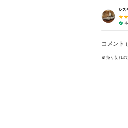
✨ス
コメント (
※売り切れの