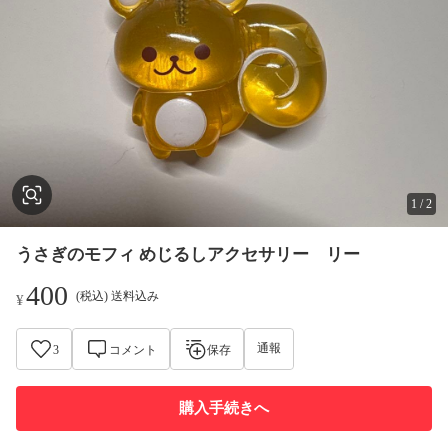
1
/
2
うさぎのモフィ めじるしアクセサリー リー
400
(税込) 送料込み
¥
通報
3
コメント
保存
購入手続きへ