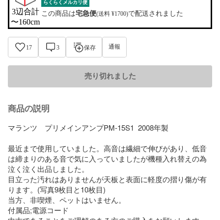
らくらくメルカリ便
3辺合計

この商品は
宅急便
で配送されました
(送料 ¥1700)
〜160cm
通報
17
3
保存
売り切れました
商品の説明
マランツ　プリメインアンプPM-15S1  2008年製

最近まで使用していました。高音は繊細で伸びがあり、低音
は締まりのある音で気に入っていましたが機種入れ替えの為
泣く泣く出品しました。

目立った汚れはありませんが天板と表面に軽度の摺り傷が有
ります。(写真9枚目と10枚目)

当方、非喫煙、ペットはいません。

付属品;電源コード
