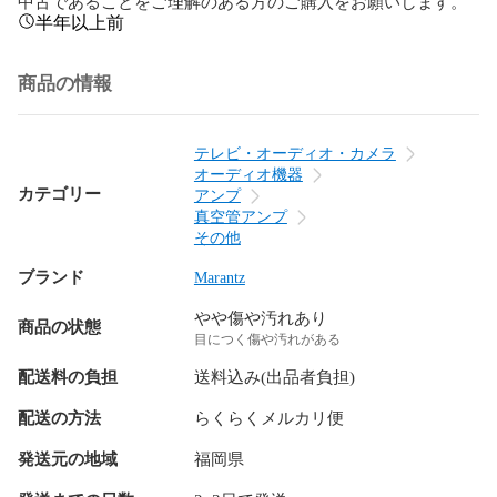
中古であることをご理解のある方のご購入をお願いします。
半年以上前
商品の情報
テレビ・オーディオ・カメラ
オーディオ機器
カテゴリー
アンプ
真空管アンプ
その他
ブランド
Marantz
やや傷や汚れあり
商品の状態
目につく傷や汚れがある
配送料の負担
送料込み(出品者負担)
配送の方法
らくらくメルカリ便
発送元の地域
福岡県