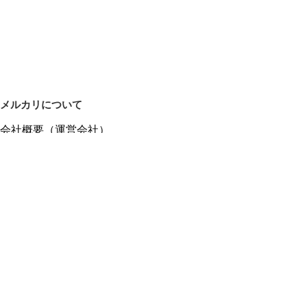
メルカリについて
会社概要（運営会社）
採用情報
プレスリリース
公式ブログ
プレスキット
メルカリUS
メルカリShops
m department（エムデパ）
ヘルプ
ヘルプセンター（ガイド・お問い合わせ）
メルカリShopsでショップを開設する
メルカリShops ショップ管理画面にログイン