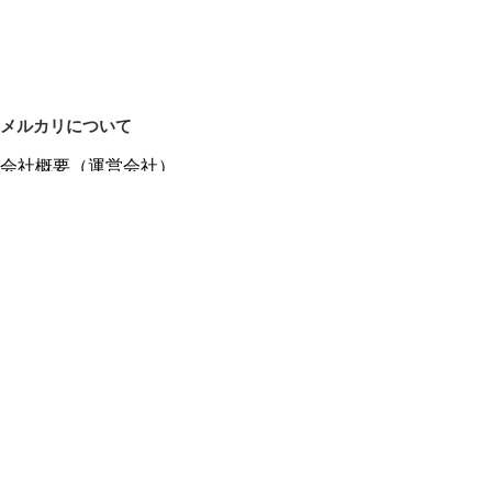
メルカリについて
会社概要（運営会社）
採用情報
プレスリリース
公式ブログ
プレスキット
メルカリUS
メルカリShops
m department（エムデパ）
ヘルプ
ヘルプセンター（ガイド・お問い合わせ）
メルカリShopsでショップを開設する
メルカリShops ショップ管理画面にログイン
メルカリShops出店者向けガイド
お問い合わせ一覧