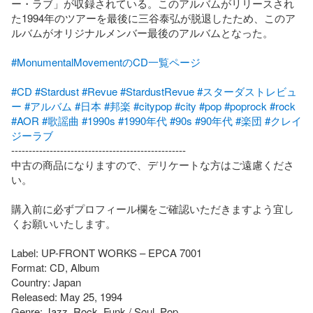
ー・ラブ」が収録されている。このアルバムがリリースされ
た1994年のツアーを最後に三谷泰弘が脱退したため、このア
ルバムがオリジナルメンバー最後のアルバムとなった。

#MonumentalMovementのCD一覧ページ
#CD
#Stardust
#Revue
#StardustRevue
#スターダストレビュ
ー
#アルバム
#日本
#邦楽
#citypop
#city
#pop
#poprock
#rock
#AOR
#歌謡曲
#1990s
#1990年代
#90s
#90年代
#楽団
#クレイ
ジーラブ
--------------------------------------------------

中古の商品になりますので、デリケートな方はご遠慮くださ
い。

購入前に必ずプロフィール欄をご確認いただきますよう宜し
くお願いいたします。

Label: UP-FRONT WORKS – EPCA 7001

Format: CD, Album

Country: Japan

Released: May 25, 1994

Genre: Jazz, Rock, Funk / Soul, Pop
