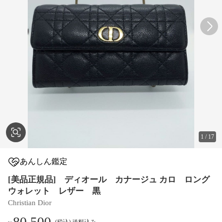
1
/
17
あんしん鑑定
[美品正規品] ディオール カナージュ カロ ロング
ウォレット レザー 黒
Christian Dior
80,500
(税込) 送料込み