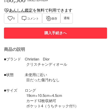
¥
あんしん鑑定
を
無料
で利用できます
anshin-appraisal-tag
通報
9
コメント
保存
購入手続きへ
商品の説明
■ブランド　Christian　Dior

　　　　　　クリスチャンディオール

■状態　　　未使用に近い

　　　　　　目だった傷汚れなし　

■サイズ　　ロング

　　　　　　19cm×10.5cm×4.5cm

　　　　　　カード12枚収納可

　　　　　　ポケット4（うちチャック付1）
