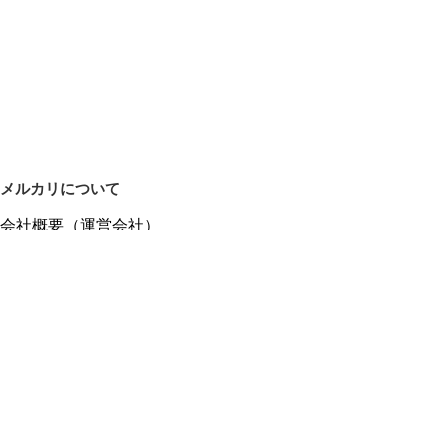
メルカリについて
会社概要（運営会社）
採用情報
プレスリリース
公式ブログ
プレスキット
メルカリUS
メルカリShops
m department（エムデパ）
ヘルプ
ヘルプセンター（ガイド・お問い合わせ）