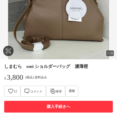
1
/
6
しまむら omi ショルダーバッグ 濃薄橙
3,800
(税込) 送料込み
¥
通報
12
コメント
保存
購入手続きへ