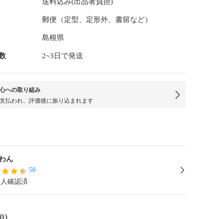
送料込み(出品者負担)
郵便（定型、定形外、書留など）
島根県
数
2~3日で発送
心への取り組み
支払われ、評価後に振り込まれます
わん
58
本人確認済
0)