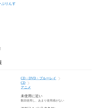
ーぷりんす
前
報
CD・DVD・ブルーレイ
CD
アニメ
未使用に近い
数回使用し、あまり使用感がない