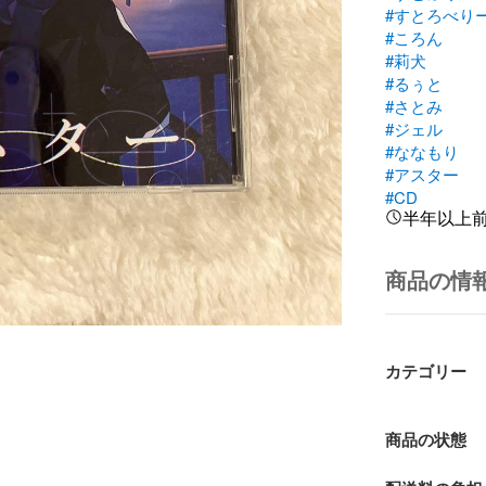
#すとろべり
#ころん
#莉犬
#るぅと
#さとみ
#ジェル
#ななもり
#アスター
#CD
半年以上
商品の情
カテゴリー
商品の状態