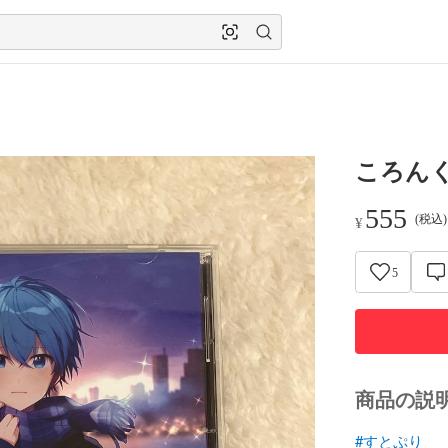
ころん
555
(税込
¥
5
商品の説
#すとぷり