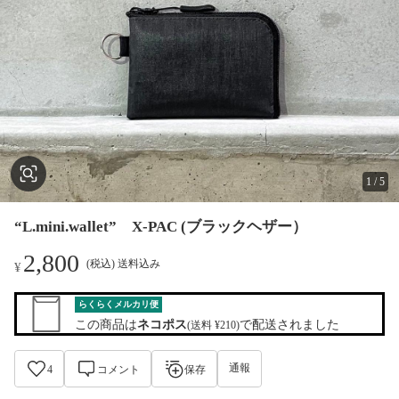
1
/
5
“L.mini.wallet” X-PAC (ブラックヘザー）
2,800
(税込) 送料込み
¥
らくらくメルカリ便
この商品は
ネコポス
で配送されました
(送料 ¥210)
通報
4
コメント
保存