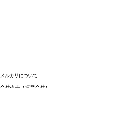
メルカリについて
会社概要（運営会社）
採用情報
プレスリリース
公式ブログ
プレスキット
メルカリUS
メルカリShops
m department（エムデパ）
ヘルプ