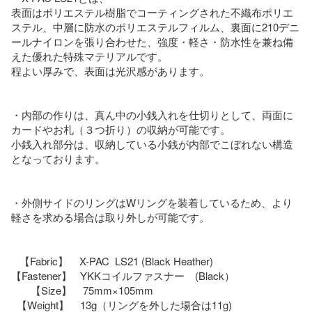
表面はポリエステル樹脂でコーティングされた不織布ポリエ
ステル、中層に防水のポリエステルフィルム、裏面に210デニ
ールナイロンを張り合わせた、強度・軽さ・防水性を兼ね備
えた優れた特殊マテリアルです。

程よい厚みで、表面は光沢感があります。

・内部の作りは、真ん中の小銭入れを仕切りとして、両面に
カードやお札（３つ折り）の収納が可能です。

小銭入れ部分は、収納している小銭が内部でこぼれない構造
となっております。

・外側サイドのリングはWリングを装着しているため、より
軽さを求める場合は取り外しが可能です。

   【Fabric】    X-PAC  LS21 (Black Heather)

【Fastener】   YKKコイルファスナー　(Black）

       【Size】    75mm×105mm 

  【Weight】    13g（リングを外した場合は11g)
