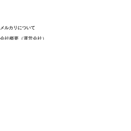
メルカリについて
会社概要（運営会社）
採用情報
プレスリリース
公式ブログ
プレスキット
メルカリUS
メルカリShops
m department（エムデパ）
ヘルプ
ヘルプセンター（ガイド・お問い合わせ）
メルカリShopsでショップを開設する
メルカリShops ショップ管理画面にログイン
メルカリShops出店者向けガイド
お問い合わせ一覧
フリーワードから商品をさがす