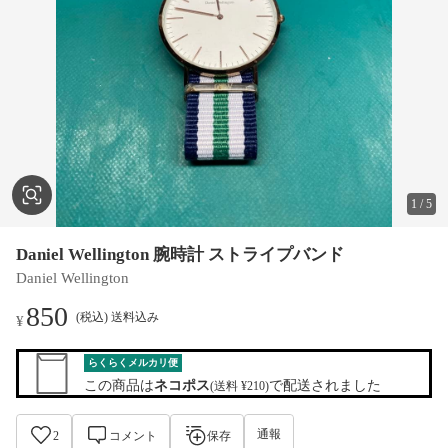
1
/
5
Daniel Wellington 腕時計 ストライプバンド
Daniel Wellington
850
(税込) 送料込み
¥
らくらくメルカリ便
この商品は
ネコポス
で配送されました
(送料 ¥210)
通報
2
コメント
保存