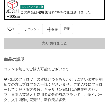
らくらくメルカリ便
3辺合計

この商品は
宅急便
で配送されました
(送料 ¥1050)
〜100cm
通報
11
コメント
保存
売り切れました
商品の説明
コメント無しでご購入可能でございます

❤️沢山のフォロワーの皆様いつもありがとうございます✨ 初
めての方はプロフをご一読くださいませ。ご購入後にフォロ
ーしてくださる方多数。キャサリン妃はじめ世界中のセレ
ブ、日本の芸能人も愛用者多数の有名ブランド、小物やバッ
ク、入手困難な完売品、新作美品多数
