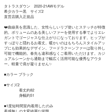
タトラスダウン　2020-21AWモデル　

希少カラー黒　サイズ2

直営店購入正規品

❤️曲線美を意識した、女性らしいリブ使いとステッチが特徴
的。ボリュームのある美しいファーを使用する事でよりエレ
ガントでゴージャスな仕上がりになっております。ヒップが
すっぽりと隠れるお着丈。暖かいのはもちろんスタイルアッ
プにも効果的なデザイン。フードラクーンファーは取り外し
可能で機能的。春先も違和感なくご着用いただけます。カジ
ュアルシーンから通勤まで幅広く活用可能な優秀なアウタ
ー。軽量で肩が凝りません✨

■カラー ブラック

■サイズ2 

　　　　着丈約82

　　　　身幅約51

■1度短時間室内着用したのみ

着感無しの大変綺麗な状態
