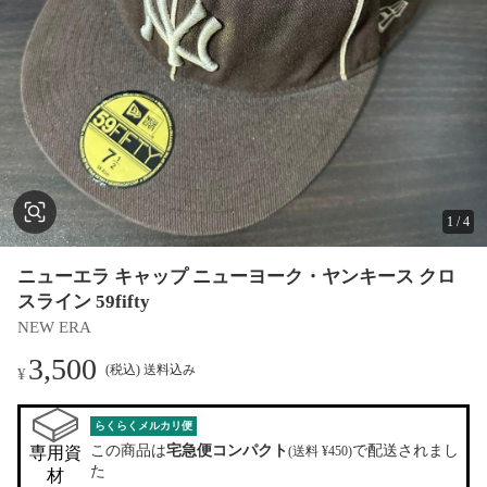
1
/
4
ニューエラ キャップ ニューヨーク・ヤンキース クロ
スライン 59fifty
NEW ERA
3,500
(税込) 送料込み
¥
らくらくメルカリ便
この商品は
宅急便コンパクト
で配送されまし
専用資
(送料 ¥450)
た
材