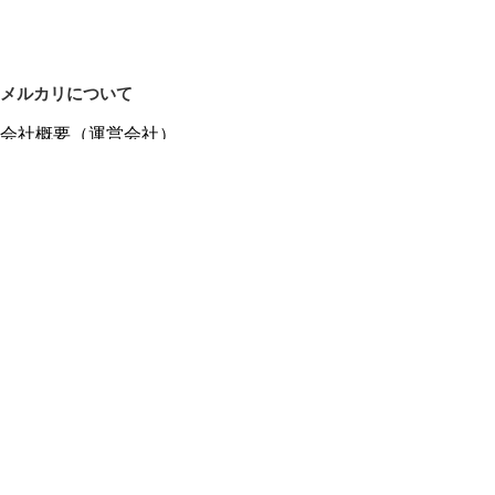
メルカリについて
会社概要（運営会社）
採用情報
プレスリリース
公式ブログ
プレスキット
メルカリUS
メルカリShops
m department（エムデパ）
ヘルプ
ヘルプセンター（ガイド・お問い合わせ）
メルカリShopsでショップを開設する
メルカリShops ショップ管理画面にログイン
メルカリShops出店者向けガイド
お問い合わせ一覧
フリーワードから商品をさがす