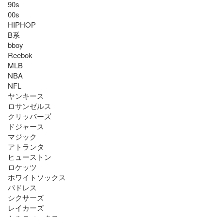
90s

00s

HIPHOP

B系

bboy

Reebok

MLB

NBA

NFL

ヤンキース

ロサンゼルス

クリッパーズ

ドジャース

マジック

アトランタ

ヒューストン

ロケッツ

ホワイトソックス

パドレス

シクサーズ

レイカーズ
