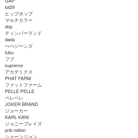
GAP

lot29

ヒップホップ

マルチカラー

dop

ティンバーランド

dada

ぺぺジーンズ

fubu

フブ

supreme

アカデミクス

PHAT FARM 

ファットファーム

PELLE PELLE 

ペレペレ　

JOKER BRAND 

ジョーカー

KARL KANI 　

ジョニーブレイズ 

pnb nation 

ショーンジョン
