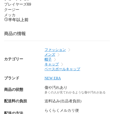
プレイヤーズ69

クージー

メッカ
半年以上前
商品の情報
ファッション
メンズ
カテゴリー
帽子
キャップ
ベースボールキャップ
ブランド
NEW ERA
傷や汚れあり
商品の状態
多くの人が見てわかるような傷や汚れがある
配送料の負担
送料込み(出品者負担)
らくらくメルカリ便
配送の方法