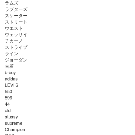
ラムズ

ラプターズ

スケーター

ストリート

ウエスト

ウェッサイ

チカーノ

ストライプ

ライン

ジョーダン

古着

b-boy

adidas

LEVI’S

550

596

44

old

stussy

supreme

Champion
