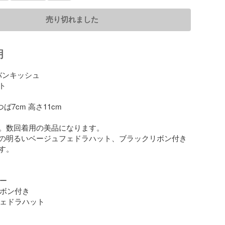
売り切れました
明
 バンキッシュ

　

ば7cm 高さ11cm

。数回着用の美品になります。

の明るいベージュフェドラハット、ブラックリボン付き
。

ー

リボン付き

フェドラハット
