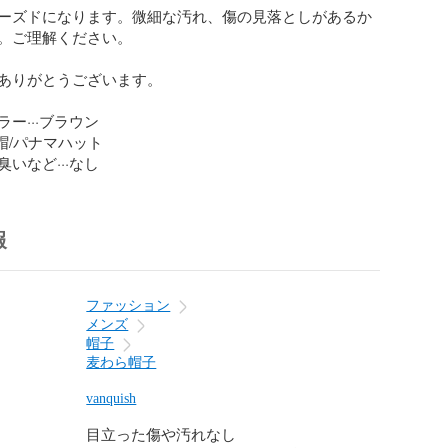
ーズドになります。微細な汚れ、傷の見落としがあるか
。ご理解ください。

ありがとうございます。

ー···ブラウン

帽/パナマハット

いなど···なし
報
ファッション
メンズ
帽子
麦わら帽子
vanquish
目立った傷や汚れなし