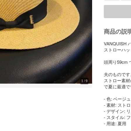
商品の説
VANQUISH
ストローハット
頭周り59cm つ
夫のものです
ストロー素材
1
/
9
で夏に最適です
- 色: ベージュ

- 素材: ストロ
- デザイン: 
- スタイル: 
- 用途: 夏用
