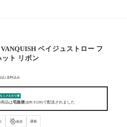
VANQUISH ベイジュストロー フ
ット リボン
税込) 送料込み
らくメルカリ便
の商品は
宅急便
で配送されました
(送料 ¥1200)
通報
1
保存