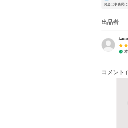
お金は事務局に
出品者
kame
コメント (