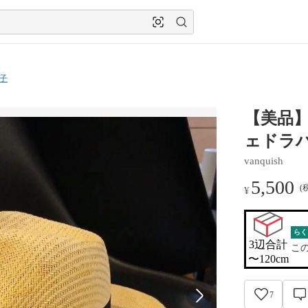
子
【美品】
ェドラハ
vanquish
5,500
(
¥
らく
3辺合計

こ
〜120cm
7