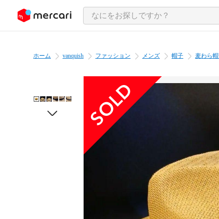
ンツにスキップ
ホーム
vanquish
ファッション
メンズ
帽子
麦わら帽