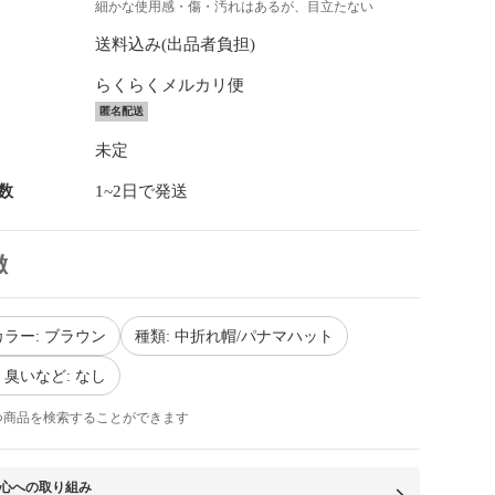
細かな使用感・傷・汚れはあるが、目立たない
送料込み(出品者負担)
らくらくメルカリ便
匿名配送
未定
数
1~2日で発送
徴
ラー: ブラウン
種類: 中折れ帽/パナマハット
臭いなど: なし
つ商品を検索することができます
心への取り組み