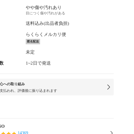
やや傷や汚れあり
目につく傷や汚れがある
送料込み(出品者負担)
らくらくメルカリ便
匿名配送
未定
数
1~2日で発送
心への取り組み
支払われ、評価後に振り込まれます
NO
14369