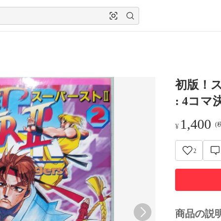
初版！
: 4コマ
1,400
(
¥
2
商品の説