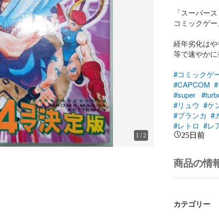
「スーパーストⅡ
コミックゲー
経年劣化はや
等で速やかに
#コミックゲ
#CAPCOM
#super
#turb
#リュウ
#ケ
#ブランカ
#
#レトロ
#レ
25日前
1
/
2
商品の情
カテゴリー