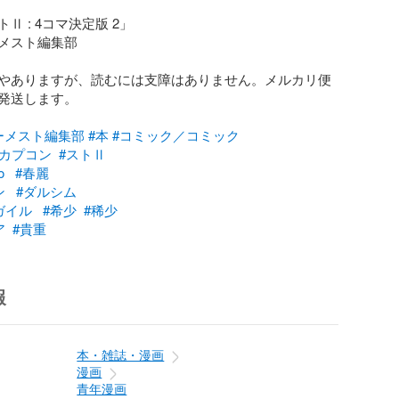
 : 4コマ決定版 2」

メスト編集部

やありますが、読むには支障はありません。メルカリ便
発送します。

ーメスト編集部
#本
#コミック／コミック
#カプコン
#ストⅡ
o
#春麗
ン
#ダルシム
ガイル
#希少
#稀少
ア
#貴重
報
本・雑誌・漫画
漫画
青年漫画