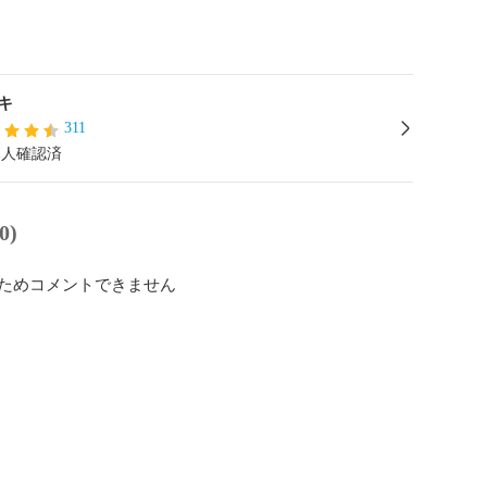
キ
311
本人確認済
0)
ためコメントできません