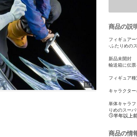
商品の説
フィギュアーツ
-ふたりめのス
新品未開封

輸送箱に伝票
フィギュア種別
1
/
3
キャラクター名
単体キャラフィ
りめのスーパ
半年以上
商品の情