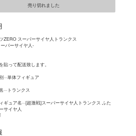
売り切れました
明
ZERO スーパーサイヤ人トランクス

ーパーサイヤ人-

を貼って配送致します。

···単体フィギュア

···トランクス

ギュア名···[超激戦]スーパーサイヤ人トランクス ふた
ーサイヤ人
前
報