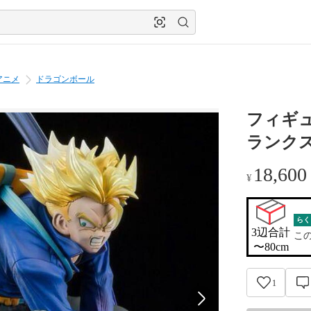
アニメ
ドラゴンボール
フィギュ
ランク
18,600
¥
らく
3辺合計

こ
〜80cm
1