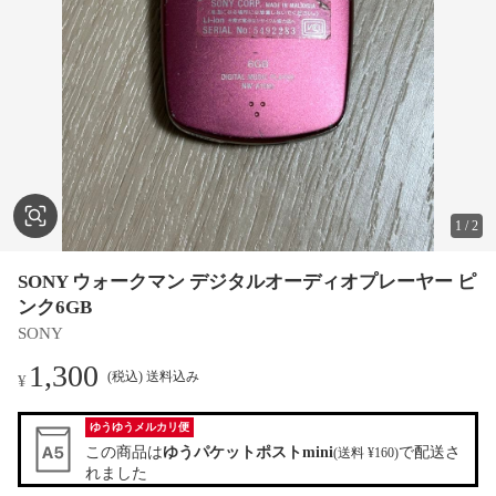
1
/
2
SONY ウォークマン デジタルオーディオプレーヤー ピ
ンク6GB
SONY
1,300
(税込) 送料込み
¥
ゆうゆうメルカリ便
この商品は
ゆうパケットポストmini
で配送さ
(送料 ¥160)
れました