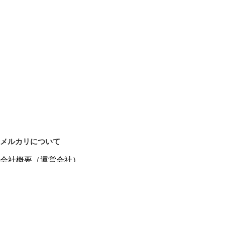
メルカリについて
会社概要（運営会社）
採用情報
プレスリリース
公式ブログ
プレスキット
メルカリUS
メルカリShops