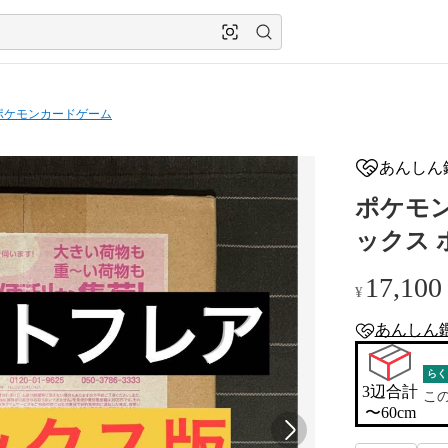
ポケモンカードゲーム
あんしん
ポケモン
ックス 
17,100
¥
あんしん
anshin-apprais
らく
3辺合計

こ
〜60cm