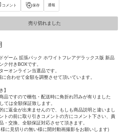
通報
コメント
保存
売り切れました
明
ドゲーム 拡張パック ホワイトフレアデラックス版 新品
ク付きBOXです。

ターオンライン当選品です。

場に合わせて金額を調整させて頂いています。

】

商品ですので梱包・配送時に角折れ凹みが有りました
ましては全額保証致します。

的に返金が出来ませんので、もしも商品説明と違いまし
ントの前に取り引きコメントの方にコメント下さい、責
品・交換、全額保証対応させて頂きます。

る様に見切りの無い様に開封動画撮影をお願いします)
