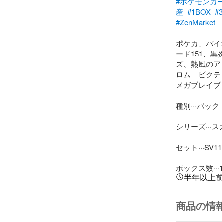
#ポケモンカ
産
#1BOX
#
#ZenMarket
ポケカ、バイ
ード151、
ズ、熱風のア
ロム　ビクテ
メガブレイブ 
種別···パック
シリーズ···
セット···SV
ボックス数···
半年以上
商品の情