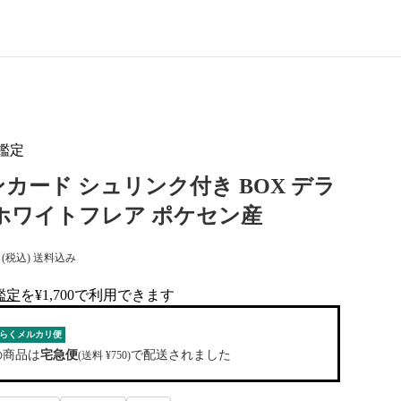
鑑定
カード シュリンク付き BOX デラ
ホワイトフレア ポケセン産
(税込) 送料込み
鑑定
を¥1,700で利用できます
al-tag
らくメルカリ便
の商品は
宅急便
で配送されました
(送料 ¥750)