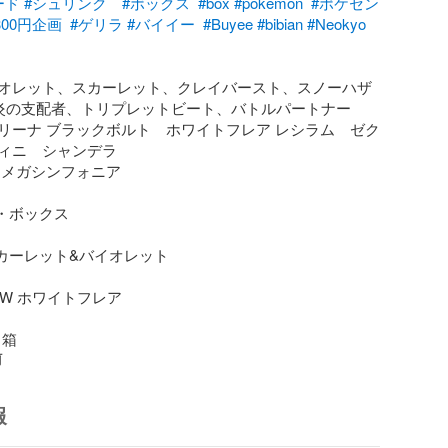
ード
#シュリンク
#ボックス
#box
#pokemon
#ポケセン
300円企画
#ゲリラ
#バイイー
#Buyee
#bibian
#Neokyo
オレット、スカーレット、クレイバースト、スノーハザ
黒炎の支配者、トリプレットビート、バトルパートナー
リーナ ブラックボルト　ホワイトフレア レシラム　ゼク
ィニ　シャンデラ 

メガシンフォニア 

・ボックス

スカーレット&バイオレット

11W ホワイトフレア

1箱
前
報