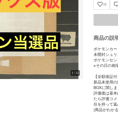
15
商品の説
ポケモンカー
未開封シュリン
ポケモンセン
※その日の相
1
/
11
【全額保証付き
新品未使用の
BOXに関し
評価後は基本
たら評価コメ
任を持って返
(商品がわか