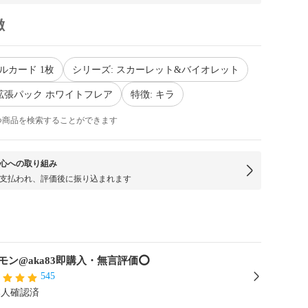
徴
ルカード 1枚
シリーズ: スカーレット&バイオレット
V 拡張パック ホワイトフレア
特徴: キラ
つ商品を検索することができます
心への取り組み
支払われ、評価後に振り込まれます
モン@aka83即購入・無言評価⭕️
545
本人確認済