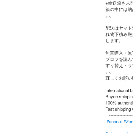
※輸送箱も未開
箱の中には納
い。

配送はヤマト
れ物下積み厳
します。

無言購入・無
プロフを読ん
すり替えトラ
い。

宜しくお願い
International 
Buyee shipping
100% authentic
Fast shipping w
   -------------------【検索用】---------------------

#doorzo
#Zen