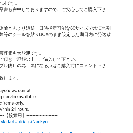
封です。

品書も在中しておりますので、ご安心してご購入下さ
運輸さんより追跡・日時指定可能な60サイズで水濡れ割
禁等のシールを貼りBOXのまま設定した期日内に発送致
言評価も大歓迎です。

で頂きご理解の上、ご購入して下さい。

ブル防止の為、気になる点はご購入前にコメント下さ
致します。

buyers welcome!

 service available.

 items-only.

ithin 24 hours.

Market
#bibian
#Neokyo