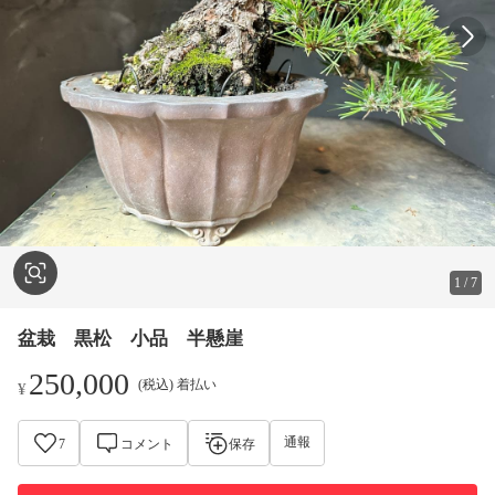
1
/
7
盆栽 黒松 小品 半懸崖
250,000
(税込) 着払い
¥
通報
7
コメント
保存