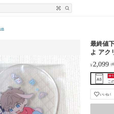
の他
最終値
よ アク
2,099
(
¥
ゆう
こ
いいね！