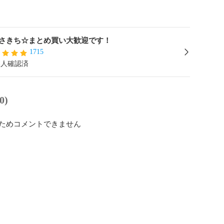
さきち☆まとめ買い大歓迎です！
1715
本人確認済
0)
ためコメントできません