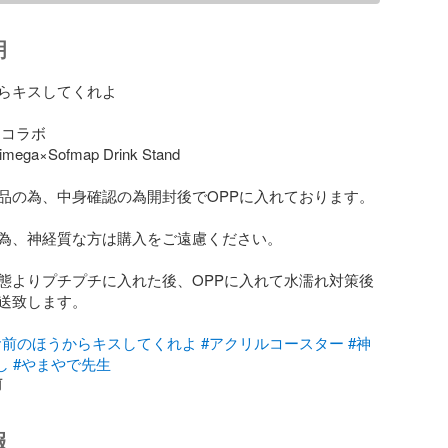
明
らキスしてくれよ

コラボ

imega×Sofmap Drink Stand

品の為、中身確認の為開封後でOPPに入れております。

為、神経質な方は購入をご遠慮ください。

態よりプチプチに入れた後、OPPに入れて水濡れ対策後
送致します。

お前のほうからキスしてくれよ
#アクリルコースター
#神
し
#やまやで先生
前
報