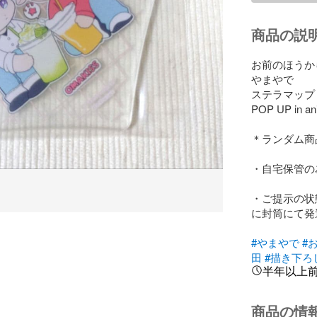
商品の説
お前のほうか
やまやで

ステラマップ 
POP UP in an
＊ランダム商
・自宅保管の
・ご提示の状
に封筒にて発
#やまやで
#
田
#描き下ろ
半年以上
商品の情