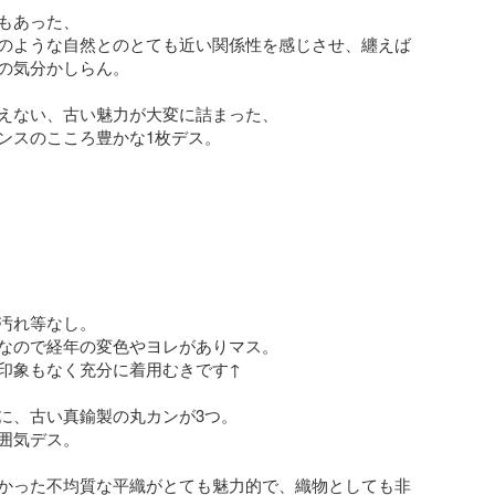
もあった、

のような自然とのとても近い関係性を感じさせ、纏えば
の気分かしらん。

えない、古い魅力が大変に詰まった、

ンスのこころ豊かな1枚デス。

汚れ等なし。

なので経年の変色やヨレがありマス。

印象もなく充分に着用むきです↑

に、古い真鍮製の丸カンが3つ。

囲気デス。

かった不均質な平織がとても魅力的で、織物としても非