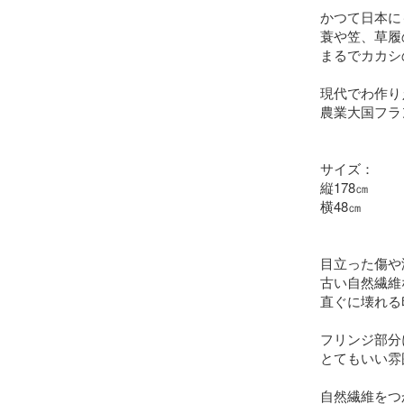
かつて日本に
蓑や笠、草履
まるでカカシ
現代でわ作り
農業大国フラ
サイズ：

縦178㎝

横48㎝

目立った傷や
古い自然繊維
直ぐに壊れる
フリンジ部分
とてもいい雰
自然繊維をつ