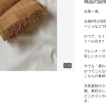
商品の説
台風一過。

台風6号が頭
ーニョなどで
かつて、ヒト
トール出す↑

フレンチ・ヴ
珍しいストロ
今でも「麦わ
1
/
13
かつてこんな
こちらの素材
天然素材のラ
園、素朴さに
どこかゴッホ
き。
