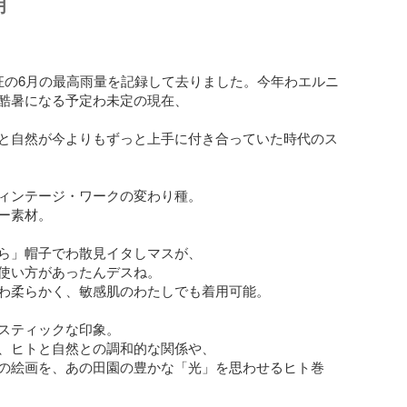
明
狂の6月の最高雨量を記録して去りました。今年わエルニ
酷暑になる予定わ未定の現在、

と自然が今よりもずっと上手に付き合っていた時代のス
ィンテージ・ワークの変わり種。

ー素材。

ら」帽子でわ散見イタしマスが、

使い方があったんデスね。

わ柔らかく、敏感肌のわたしでも着用可能。

スティックな印象。

、ヒトと自然との調和的な関係や、

の絵画を、あの田園の豊かな「光」を思わせるヒト巻