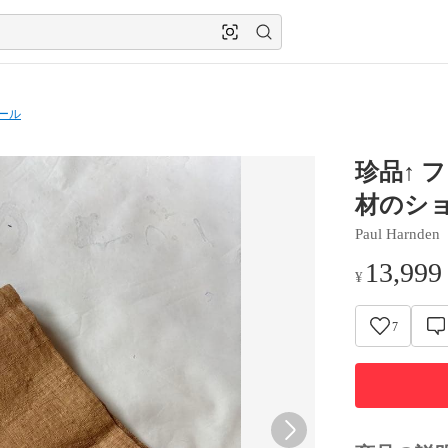
ール
珍品↑ 
材のシ
Paul Harnden
13,999
¥
7