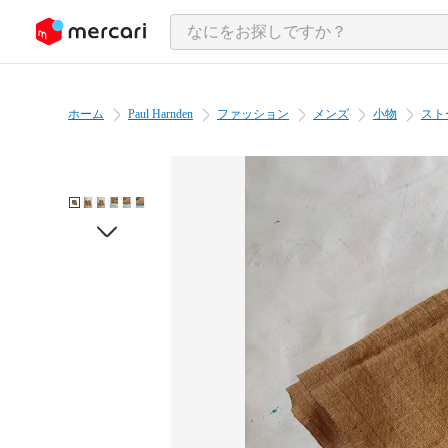
ンツにスキップ
ホーム
Paul Harnden
ファッション
メンズ
小物
スト