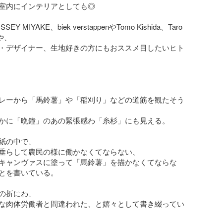
室内にインテリアとしても◎

Y MIYAKE、biek verstappenやTomo Kishida、Taro 
や、

・デザイナー、生地好きの方にもおススメ目したいヒト
レーから「馬鈴薯」や「稲刈り」などの道筋を観たそう
かに「晩鐘」のあの緊張感わ「糸杉」にも見える。

紙の中で、

垂らして農民の様に働かなくてならない、

キャンヴァスに塗って「馬鈴薯」を描かなくてならな
とを書いている。

の折にわ、

な肉体労働者と間違われた、と嬉々として書き綴ってい