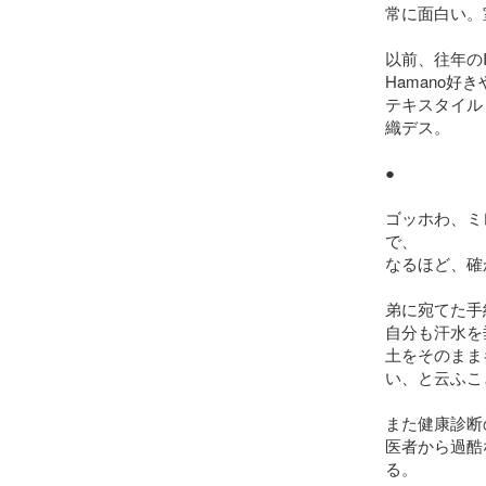
常に面白い。
以前、往年のISSE
Hamano好き
テキスタイル
織デス。

●

ゴッホわ、ミ
で、

なるほど、確
弟に宛てた手
自分も汗水を
土をそのまま
い、と云ふこ
また健康診断
医者から過酷
る。
