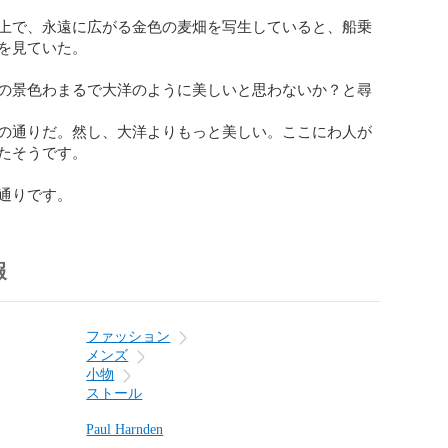
上で、永遠に広がる金色の麦畑を写生していると、船乗
を見ていた。

の景色わまるで大洋のように美しいと思わないか？と尋
の通りだ。然し、大洋よりもっと美しい。ここにわ人が
たそうです。

通りです。
報
ファッション
メンズ
小物
ストール
Paul Harnden