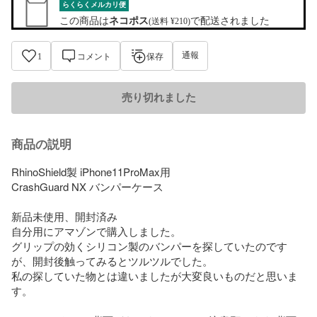
らくらくメルカリ便
この商品は
ネコポス
で配送されました
(送料 ¥210)
通報
1
コメント
保存
売り切れました
商品の説明
RhinoShield製 iPhone11ProMax用

CrashGuard NX バンパーケース

新品未使用、開封済み

自分用にアマゾンで購入しました。

グリップの効くシリコン製のバンパーを探していたのです
が、開封後触ってみるとツルツルでした。

私の探していた物とは違いましたが大変良いものだと思いま
す。
