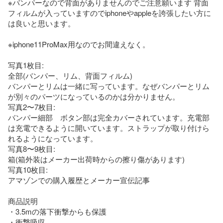
※バンパーなので背面がありませんのでご注意願います 背面
フィルムが入っていますのでiphoneやappleを誇張したい方に
は良いと思います。

※iphone11ProMax用なのでお間違えなく。

写真1枚目:

全部(バンパー、リム、背面フィルム)

バンパーとリムは一緒に写っています。なぜバンパーとリム
が別々のパーツになっているのかは分かりません。

写真2〜7枚目:

バンパー細部　ボタン部は完全カバーされています。充電部
は充電できるように開いています。ストラップが取り付けら
れるようになっています。

写真8〜9枚目:

箱(箱外装はメーカー出荷時からの擦り傷があります)

写真10枚目:

アマゾンでの購入履歴とメーカー宣伝記事

商品説明

・3.5mの落下衝撃からも保護

・衝撃吸収
