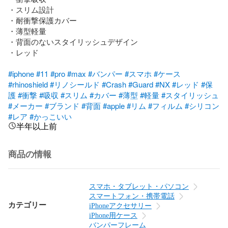
・スリム設計

・耐衝撃保護カバー

・薄型軽量

・背面のないスタイリッシュデザイン

・レッド

#iphone
#11
#pro
#max
#バンパー
#スマホ
#ケース
#rhinoshield
#リノシールド
#Crash
#Guard
#NX
#レッド
#保
護
#衝撃
#吸収
#スリム
#カバー
#薄型
#軽量
#スタイリッシュ
#メーカー
#ブランド
#背面
#apple
#リム
#フィルム
#シリコン
#レア
#かっこいい
半年以上前
商品の情報
スマホ・タブレット・パソコン
スマートフォン・携帯電話
カテゴリー
iPhoneアクセサリー
iPhone用ケース
バンパーフレーム