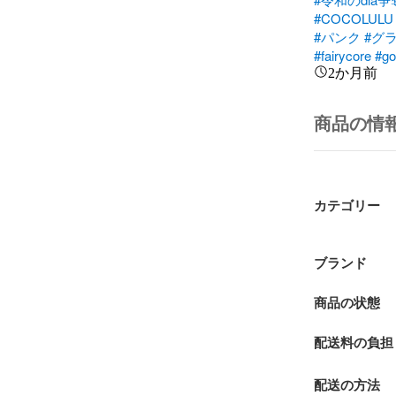
#COCOLULU
#パンク
#グ
#fairycore
#go
2か月前
商品の情
カテゴリー
ブランド
商品の状態
配送料の負担
配送の方法