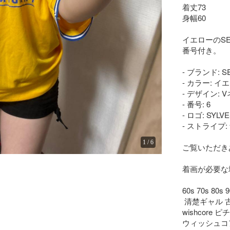
着丈73

身幅60

イエローのS
番号付き。

- ブランド: SE
- カラー: イエ
- デザイン: 
- 番号: 6

- ロゴ: SYLVE
- ストライプ
1
/
6
ご覧いただき
着画が必要な
60s 70s 80
 清楚ギャル 古着屋 原宿 渋谷 下北沢 バーバリー

wishcore
ウィッシュコ