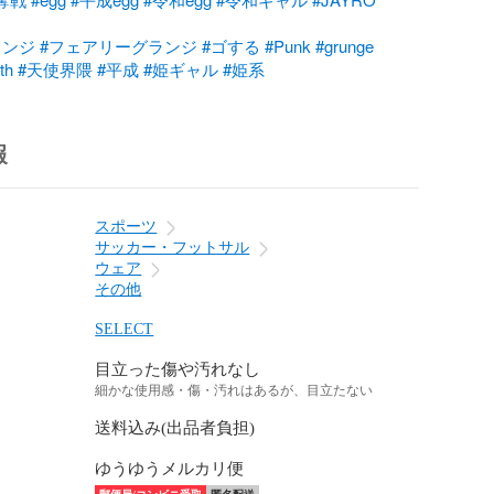
ランジ
#フェアリーグランジ
#ゴする
#Punk
#grunge
th
#天使界隈
#平成
#姫ギャル
#姫系
報
スポーツ
サッカー・フットサル
ウェア
その他
SELECT
目立った傷や汚れなし
細かな使用感・傷・汚れはあるが、目立たない
送料込み(出品者負担)
ゆうゆうメルカリ便