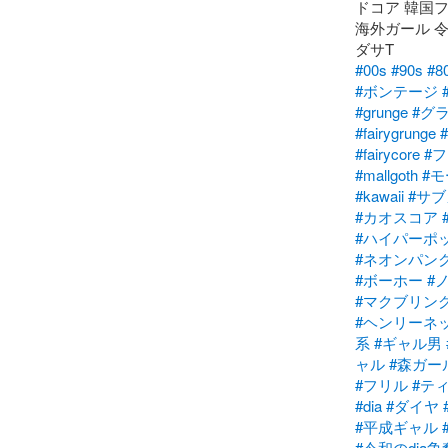
ドコア 韓国フ
海外ガール 令
#00s
#90s
#8
#ボンテージ
#grunge
#グ
#fairygrunge
#fairycore
#
#mallgoth
#
#kawaii
#サ
#カオスコア
#ハイパーポ
#ネオンパン
#ボーホー
#
#マクブリン
#ヘンリーネ
系
#ギャル男
ャル
#森ガー
#フリル
#テ
#dia
#ダイヤ
#平成ギャル
#令和のdia