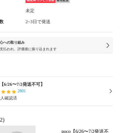
郵便局/コンビニ受取
匿名配送
未定
数
2~3日で発送
心への取り組み
支払われ、評価後に振り込まれます
o【6/26〜7/2発送不可】
2801
本人確認済
2)
poco【6/26〜7/2発送不