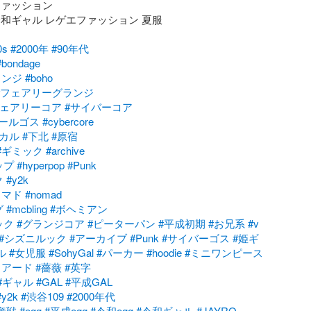
ァッション

和ギャル レゲエファッション 夏服

0s
#2000年
#90年代
#bondage
ランジ
#boho
#フェアリーグランジ
フェアリーコア
#サイバーコア
モールゴス
#cybercore
ブカル
#下北
#原宿
#ギミック
#archive
ップ
#hyperpop
#Punk
ク
#y2k
ノマド
#nomad
グ
#mcbling
#ボヘミアン
ック
#グランジコア
#ピーターパン
#平成初期
#お兄系
#v
#シズニルック
#アーカイブ
#Punk
#サイバーゴス
#姫ギ
ル
#女児服
#SohyGal
#パーカー
#hoodie
#ミニワンピース
ィアード
#薔薇
#英字
#ギャル
#GAL
#平成GAL
#y2k
#渋谷109
#2000年代
争奪戦
#egg
#平成egg
#令和egg
#令和ギャル
#JAYRO