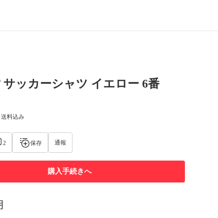
CT サッカーシャツ イエロー 6番
) 送料込み
通報
2
保存
購入手続きへ
明