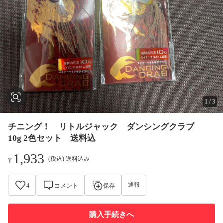
1
/
3
チニング！ リトルジャック ダンシングクラブ
10g 2色セット 送料込
1,933
(税込) 送料込み
¥
通報
4
コメント
保存
購入手続きへ