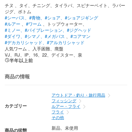
チヌ 、タイ、チニング、タイラバ、スピナーベイト、ラバー
#シーバス、
#青物、
#ショア、
#ショアジギング
#ルアー
 、
#ワーム
#ミノー、
#バイブレーション、
#ジグヘッド
#ダイワ、
#シマノ、
#メガバス
 、
#コアマン
#デカカリシャッド、
#アルカリシャッド
人気ワーム 、入手困難、廃盤

VJ、RJ、IP、16、22、デイスター、泉
半年以上前
商品の情報
アウトドア・釣り・旅行用品
フィッシング
カテゴリー
ルアー・フライ
フライ
その他
新品、未使用
商品の状態