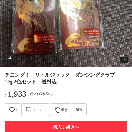
1
/
3
チニング！ リトルジャック ダンシングクラブ
10g 2色セット 送料込
1,933
(税込) 送料込み
¥
通報
4
コメント
保存
購入手続きへ