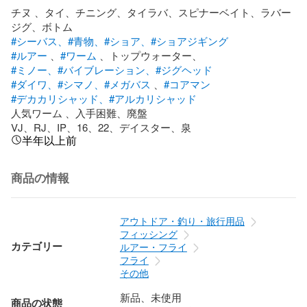
チヌ 、タイ、チニング、タイラバ、スピナーベイト、ラバー
#シーバス、
#青物、
#ショア、
#ショアジギング
#ルアー
 、
#ワーム
#ミノー、
#バイブレーション、
#ジグヘッド
#ダイワ、
#シマノ、
#メガバス
 、
#コアマン
#デカカリシャッド、
#アルカリシャッド
人気ワーム 、入手困難、廃盤

VJ、RJ、IP、16、22、デイスター、泉
半年以上前
商品の情報
アウトドア・釣り・旅行用品
フィッシング
カテゴリー
ルアー・フライ
フライ
その他
新品、未使用
商品の状態