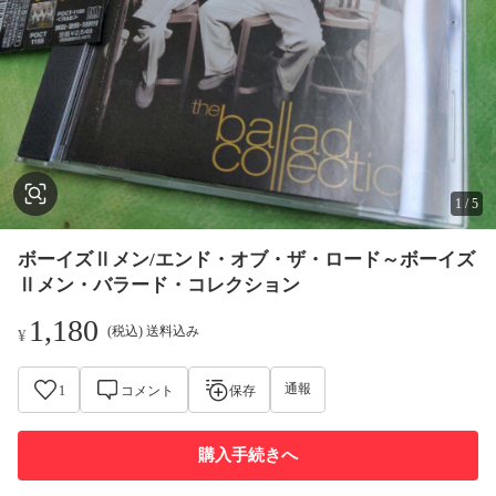
1
/
5
ボーイズⅡメン/エンド・オブ・ザ・ロード～ボーイズ
Ⅱメン・バラード・コレクション
1,180
(税込) 送料込み
¥
通報
1
コメント
保存
購入手続きへ