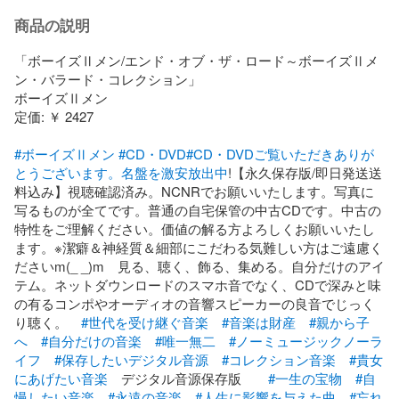
商品の説明
「ボーイズⅡメン/エンド・オブ・ザ・ロード～ボーイズⅡメ
ン・バラード・コレクション」

ボーイズⅡメン

定価: ￥ 2427

#ボーイズⅡメン
#CD・DVD
#CD・DVDご覧いただきありが
とうございます。名盤を激安放出中
!【永久保存版/即日発送送
料込み】視聴確認済み。NCNRでお願いいたします。写真に
写るものが全てです。普通の自宅保管の中古CDです。中古の
特性をご理解ください。価値の解る方よろしくお願いいたし
ます。※潔癖＆神経質＆細部にこだわる気難しい方はご遠慮く
ださいm(_ _)m　見る、聴く、飾る、集める。自分だけのアイ
テム。ネットダウンロードのスマホ音でなく、CDで深みと味
の有るコンポやオーディオの音響スピーカーの良音でじっく
り聴く。　
#世代を受け継ぐ音楽
#音楽は財産
#親から子
へ
#自分だけの音楽
#唯一無二
#ノーミュージックノーラ
イフ
#保存したいデジタル音源
#コレクション音楽
#貴女
にあげたい音楽
　デジタル音源保存版　　
#一生の宝物
#自
慢したい音楽
#永遠の音楽
#人生に影響を与えた曲
#忘れ