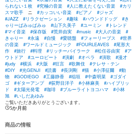
られない１枚
#究極の音楽
#人に教えたくない音楽
#カリ
スマ歌手
　ニ　
#カッコいい音楽
#ピアノ
#ジャズ
#JAZZ
#リラクゼーション
#趣味
#ハウンドドッグ
#き
ゃりーぱみゅぱみゅ
#山下久美子
#ユーミン
#トレンド
#マイ音楽
#保存版
#荒井由実
#music
#大人の音楽
#
きゃりー
#永遠
#自慢
#愛聴盤
#フォーリーブス
#世界
の音楽
#ワールドミュージック
#FOURLEAVES
#尾形大
作
#旅行
#料理
#リッチーバイラーク
#松任谷由実
#ア
ウトドア
#ユーロビート
#演劇
#オペラ
#演歌
#漫才
#judy
#横浜
#大阪
#狂言
#歌舞伎
#テレサ・テン
#DIY
#光GENJI
#読書
#長渕剛
#猫
#小澤征爾
#動
物
#GODIEGO
#工藤静香
#稲垣
#中森明菜
#ゴダイ
ゴ
#ギターアンプ
#荻野目洋子
#小林麻美
#ハイブリッ
ド
#太陽光発電
#珈琲
#ブルーライトヨコハマ
#小林
旭
#いしだあゆみ
ご覧いただきありがとうございます。
5か月前
商品の情報