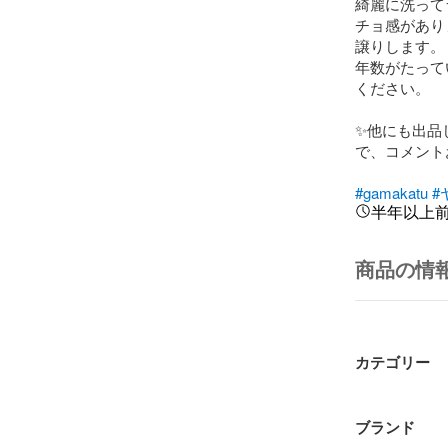
綺麗に洗って
チョ感があり
譲りします。

年数がたって
ください。

✨️他にも出
で、コメントお
#gamakatu
#
半年以上
商品の情
カテゴリー
ブランド