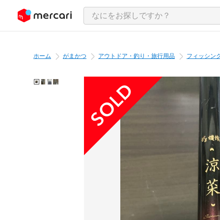
ンツにスキップ
ホーム
がまかつ
アウトドア・釣り・旅行用品
フィッシン