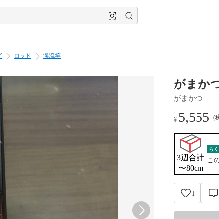
グ
ロッド
渓流竿
がまかつ
がまかつ
5,555
(
¥
らく
3辺合計

こ
〜80cm
1