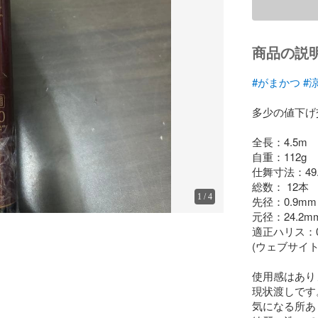
商品の説
#がまかつ
#
多少の値下げ
全長：4.5m

自重：112g

仕舞寸法：49.5
総数： 12本

1
/
4
先径：0.9mm

元径：24.2mm
適正ハリス：0.
(ウェブサイト
使用感はあり
現状渡しです。
気になる所あ