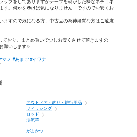
ラップをしてありますがテープを剥がした様なネチョネ
ます。何かを巻けば気になりません。ですのでお安くお
いますので気になる方、中古品の為神経質な方はご遠慮
品しており、まとめ買いで少しお安くさせて頂きますの
願いします✨️

ヤマメ
#あまご
#イワナ
前
報
アウトドア・釣り・旅行用品
フィッシング
ロッド
渓流竿
がまかつ