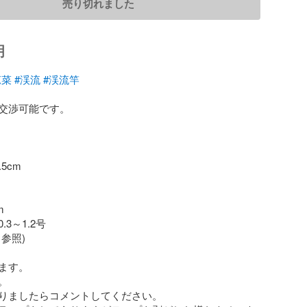
売り切れました
明
涼菜
#渓流
#渓流竿
交渉可能です。

cm



3～1.2号

参照)

ます。



りましたらコメントしてください。
