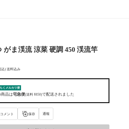
 がま渓流 涼菜 硬調 450 渓流竿
税込) 送料込み
らくメルカリ便
の商品は
宅急便
で配送されました
(送料 ¥850)
通報
コメント
保存