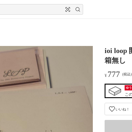
ioi 
箱無し
777
(税込
¥
ゆう
こ
いいね！