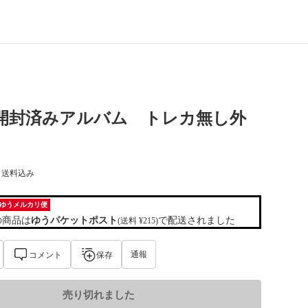
loop 開封済みアルバム トレカ無し外
) 送料込み
ゆうメルカリ便
の商品は
ゆうパケットポスト
で配送されました
(送料 ¥215)
通報
コメント
保存
売り切れました