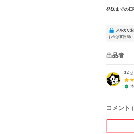
発送までの日
メルカリ安
お金は事務局に
出品者
32-g
コメント (