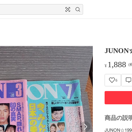
JUNO
1,888
(
¥
6
商品の説
JUNON☆1