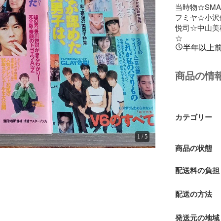
当時物☆SMAP
フミヤ☆小沢
悦司☆中山美
☆
半年以上
商品の情
カテゴリー
1
/
5
商品の状態
配送料の負担
配送の方法
発送元の地域