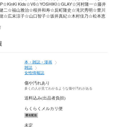
☆KinKi Kids☆V6☆YOSHIKI☆GLAY☆河村隆一☆藤井
健二☆福山雅治☆桜井和寿☆反町隆史☆滝沢秀明☆豊川
穂☆広末涼子☆山口智子☆坂井真紀☆木村佳乃☆松本恵
前
報
本・雑誌・漫画
雑誌
女性情報誌
傷や汚れあり
多くの人が見てわかるような傷や汚れがある
送料込み(出品者負担)
らくらくメルカリ便
匿名配送
未定