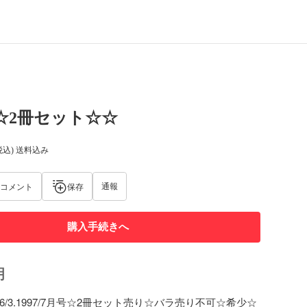
N☆2冊セット☆☆
税込) 送料込み
通報
コメント
保存
購入手続きへ
明
996/3.1997/7月号☆2冊セット売り☆バラ売り不可☆希少☆