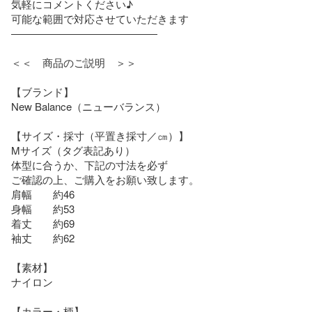
気軽にコメントください♪

可能な範囲で対応させていただきます

――――――――――――――

＜＜　商品のご説明　＞＞

【ブランド】

New Balance（ニューバランス）

【サイズ・採寸（平置き採寸／㎝）】

Mサイズ（タグ表記あり）

体型に合うか、下記の寸法を必ず

ご確認の上、ご購入をお願い致します。

肩幅　　約46

身幅　　約53

着丈　　約69

袖丈　　約62

【素材】

ナイロン

【カラー・柄】
