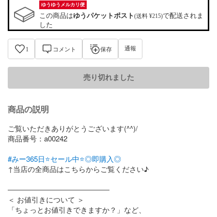
ゆうゆうメルカリ便
この商品は
ゆうパケットポスト
で配送されま
(送料 ¥215)
した
通報
1
コメント
保存
売り切れました
商品の説明
ご覧いただきありがとうございます(^^)/

商品番号：a00242

#みー365日⭐セール中⭐◎即購入◎
↑当店の全商品はこちらからご覧ください♪

――――――――――――――

＜ お値引きについて ＞

「ちょっとお値引きできますか？」など、
