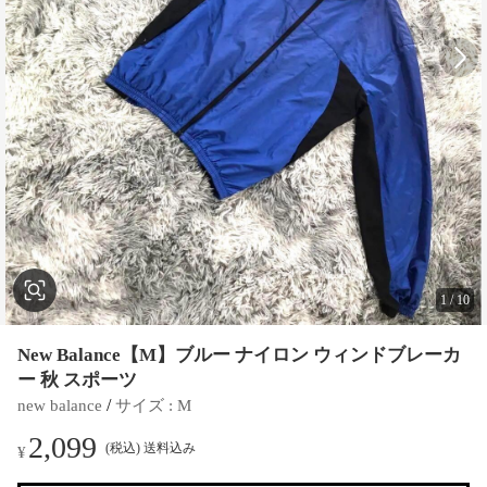
1
/
10
New Balance【M】ブルー ナイロン ウィンドブレーカ
ー 秋 スポーツ
 / 
new balance
サイズ
 : 
M
2,099
(税込) 送料込み
¥