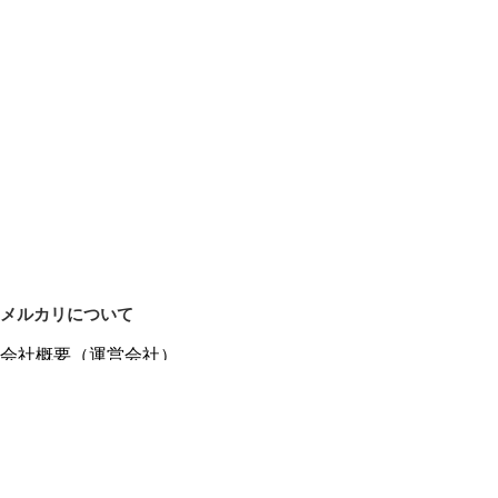
メルカリについて
会社概要（運営会社）
採用情報
プレスリリース
公式ブログ
プレスキット
メルカリUS
メルカリShops