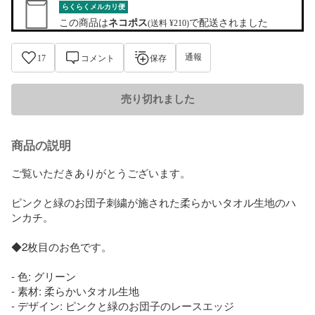
らくらくメルカリ便
この商品は
ネコポス
で配送されました
(送料 ¥210)
通報
17
コメント
保存
売り切れました
商品の説明
ご覧いただきありがとうございます。

ピンクと緑のお団子刺繍が施された柔らかいタオル生地のハ
ンカチ。

◆2枚目のお色です。

- 色: グリーン

- 素材: 柔らかいタオル生地

- デザイン: ピンクと緑のお団子のレースエッジ
