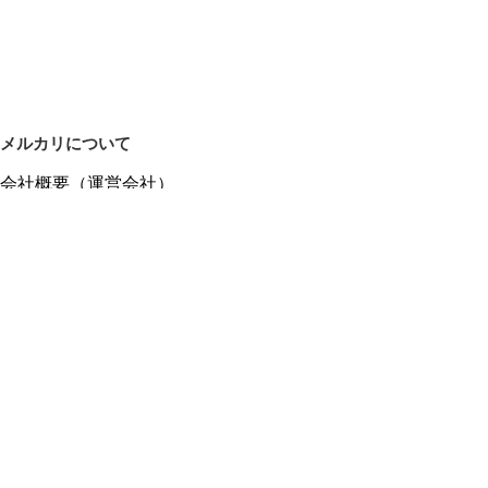
メルカリについて
会社概要（運営会社）
採用情報
プレスリリース
公式ブログ
プレスキット
メルカリUS
メルカリShops
m department（エムデパ）
ヘルプ
ヘルプセンター（ガイド・お問い合わせ）
メルカリShopsでショップを開設する
メルカリShops ショップ管理画面にログイン
メルカリShops出店者向けガイド