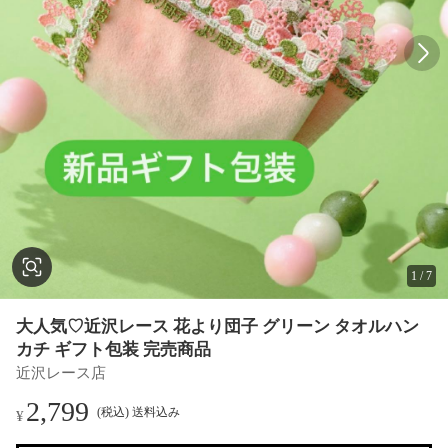
1
/
7
大人気♡近沢レース 花より団子 グリーン タオルハン
カチ ギフト包装 完売商品
近沢レース店
2,799
(税込) 送料込み
¥