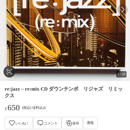
1
/
18
re:jazz – re:mix CD ダウンテンポ リジャズ リミッ
クス
650
(税込) 送料込み
¥
通報
いいね！
コメント
保存