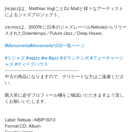
[re:jazz]は、Matthias VogtことDJ Mattと様々なアーティスト
によるジャズプロジェクト。

(re:mix)は、2003年に日本のジャズレーベルNebulaからリリー
スされたDowntempo／Future Jazz／Deep House。

#MonumentalMovementのCD一覧ページ
#リジャズ
#rejazz
#re
#jazz
#ダウンテンポ
#フューチャージ
ャズ
#ディープハウス
--------------------------------------------------

中古の商品になりますので、デリケートな方はご遠慮くださ
い。

購入前に必ずプロフィール欄をご確認いただきますよう宜し
くお願いいたします。

Label: Nebula –NBIP-5013

Format:CD, Album

Country:Japan
