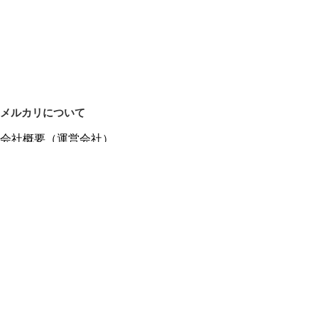
メルカリについて
会社概要（運営会社）
採用情報
プレスリリース
公式ブログ
プレスキット
メルカリUS
メルカリShops
m department（エムデパ）
ヘルプ
ヘルプセンター（ガイド・お問い合わせ）
メルカリShopsでショップを開設する
メルカリShops ショップ管理画面にログイン