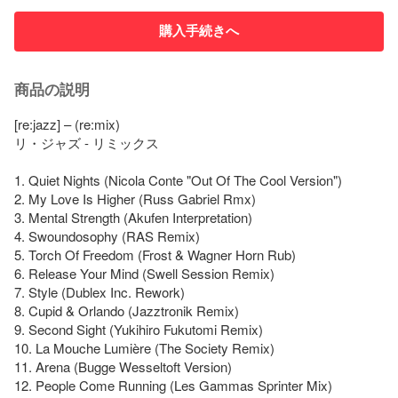
購入手続きへ
商品の説明
[re:jazz] – (re:mix)

リ・ジャズ - リミックス

1. Quiet Nights (Nicola Conte "Out Of The Cool Version")

2. My Love Is Higher (Russ Gabriel Rmx)

3. Mental Strength (Akufen Interpretation)

4. Swoundosophy (RAS Remix)

5. Torch Of Freedom (Frost & Wagner Horn Rub)

6. Release Your Mind (Swell Session Remix)

7. Style (Dublex Inc. Rework)

8. Cupid & Orlando (Jazztronik Remix)

9. Second Sight (Yukihiro Fukutomi Remix)

10. La Mouche Lumière (The Society Remix)

11. Arena (Bugge Wesseltoft Version)

12. People Come Running (Les Gammas Sprinter Mix)
