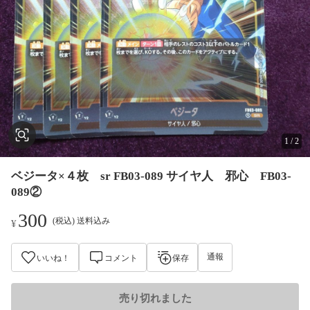
1
/
2
ベジータ×４枚 sr FB03-089 サイヤ人 邪心 FB03-
089②
300
(税込) 送料込み
¥
通報
いいね！
コメント
保存
売り切れました