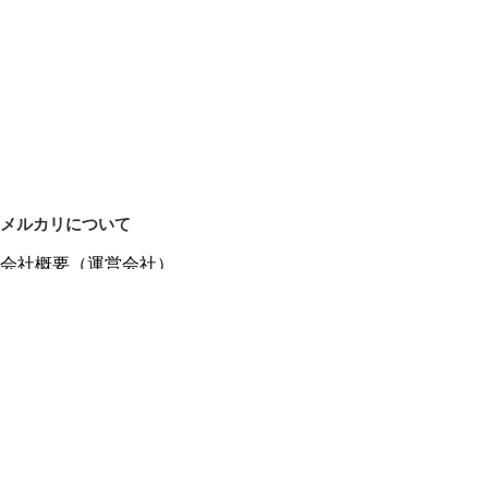
メルカリについて
会社概要（運営会社）
採用情報
プレスリリース
公式ブログ
プレスキット
メルカリUS
メルカリShops
m department（エムデパ）
ヘルプ
ヘルプセンター（ガイド・お問い合わせ）