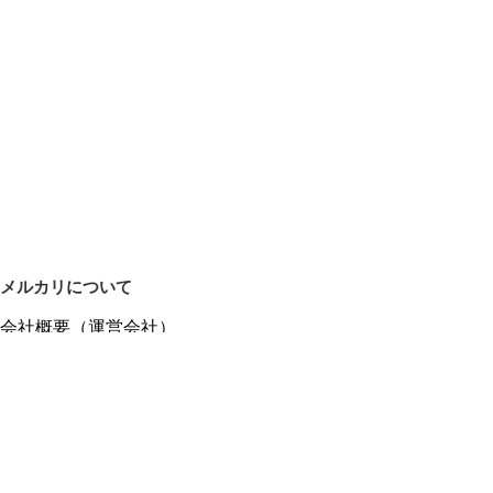
メルカリについて
会社概要（運営会社）
採用情報
プレスリリース
公式ブログ
プレスキット
メルカリUS
メルカリShops
m department（エムデパ）