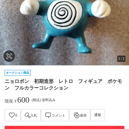
1
/
2
オークション商品
ニョロボン 初期造形 レトロ フィギュア ポケモ
ン フルカラーコレクション
600
(税込) 送料込み
現在
¥
通報
8
入札
コメント
保存