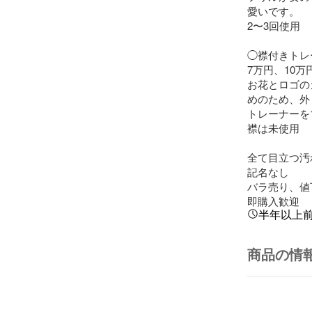
愛いです。

2〜3回使用

◯襟付きトレ
7万円、10万
お花とロゴの
めのため、外
トレーナーを1
襟は未使用

全て目立つ汚
記名なし

バラ売り、値
即購入歓迎
半年以上
商品の情