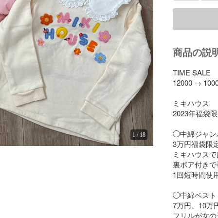
商品の説
TIME SALE

12000 → 10000
ミキハウス

2023年福袋限
◯中綿ジャンパ
1
/
18
3万円福袋限定
ミキハウスで
裏ボア付きで
1回短時間使用
◯中綿ベスト

7万円、10万
フリルが女の