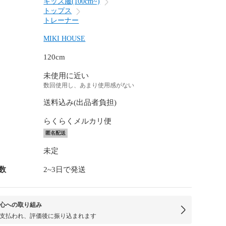
キッズ服(100cm~)
トップス
トレーナー
MIKI HOUSE
120cm
未使用に近い
数回使用し、あまり使用感がない
送料込み(出品者負担)
らくらくメルカリ便
匿名配送
未定
数
2~3日で発送
心への取り組み
支払われ、評価後に振り込まれます