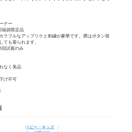
ーナー

円福袋限定品

カラフルなアップリケと刺繍が豪華です。襟はボタン留
しても着られます。

回試着のみ

れなく美品

下げ不可

前
報
ベビー・キッズ