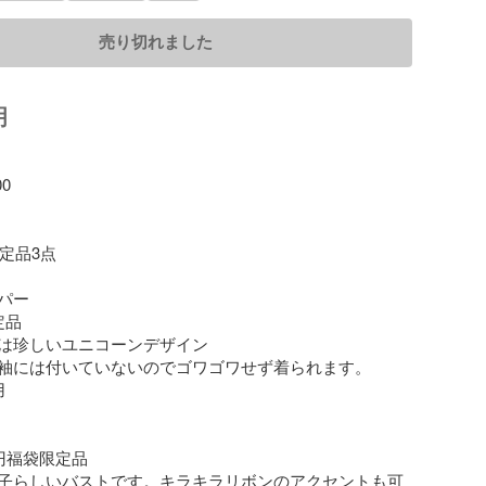
売り切れました
明
 

定品3点

ー

品

は珍しいユニコーンデザイン

袖には付いていないのでゴワゴワせず着られます。



円福袋限定品

子らしいバストです。キラキラリボンのアクセントも可