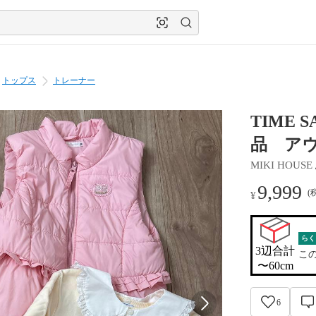
トップス
トレーナー
TIME 
品 ア
MIKI HOUSE
9,999
(
¥
らく
3辺合計

こ
〜60cm
6