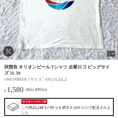
1
/
6
状態良 オリオンビール Tシャツ 企業ロゴ ビッグサイ
ズ 5L 58
 / 
ORIONBEER
サイズ
 : 
4XL(5L)以上
1,580
(税込) 送料込み
¥
ゆうゆうメルカリ便
この商品は
ゆうパケットポスト
で配送されま
(送料 ¥215)
した