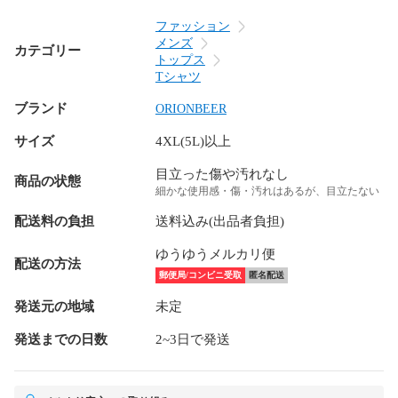
ファッション
メンズ
カテゴリー
トップス
Tシャツ
ブランド
ORIONBEER
サイズ
4XL(5L)以上
目立った傷や汚れなし
商品の状態
細かな使用感・傷・汚れはあるが、目立たない
配送料の負担
送料込み(出品者負担)
ゆうゆうメルカリ便
配送の方法
郵便局/コンビニ受取
匿名配送
発送元の地域
未定
発送までの日数
2~3日で発送