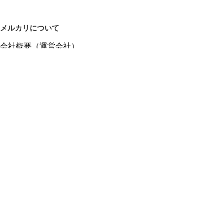
メルカリについて
会社概要（運営会社）
採用情報
プレスリリース
公式ブログ
プレスキット
メルカリUS
メルカリShops
m department（エムデパ）
ヘルプ
ヘルプセンター（ガイド・お問い合わせ）
メルカリShopsでショップを開設する
メルカリShops ショップ管理画面にログイン
メルカリShops出店者向けガイド
お問い合わせ一覧
フリーワードから商品をさがす
プライバシーと利用規約