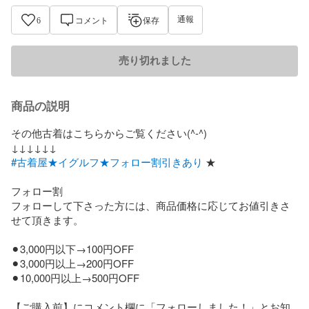
通報
6
コメント
保存
売り切れました
商品の説明
その他古着はこちらからご覧ください(^-^)

#古着屋★イグルフ★フォロー割引きあり
 ★

フォロー割

フォローして下さった方には、商品価格に応じてお値引きさ
せて頂きます。

⚫︎3,000円以下→100円OFF

⚫︎3,000円以上→200円OFF

⚫︎10,000円以上→500円OFF

【ご購入前】にコメント欄に「フォローしました！」とお知