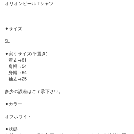
オリオンビール Tシャツ

⚫︎サイズ

5L

⚫︎実寸サイズ(平置き)

   着丈→81

   肩幅→54

   身幅→64

   袖丈→25

多少の誤差はご了承下さい。

⚫︎カラー

オフホワイト 

⚫︎状態
