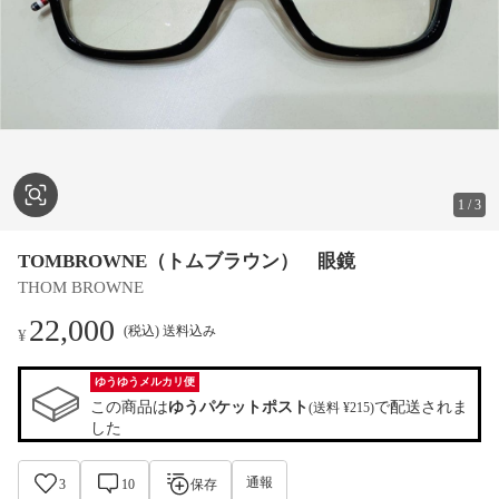
1
/
3
TOMBROWNE（トムブラウン） 眼鏡
THOM BROWNE
22,000
(税込) 送料込み
¥
ゆうゆうメルカリ便
この商品は
ゆうパケットポスト
で配送されま
(送料 ¥215)
した
通報
3
10
保存