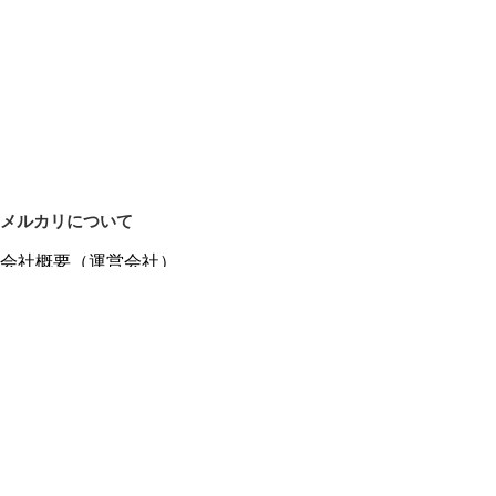
メルカリについて
会社概要（運営会社）
採用情報
プレスリリース
公式ブログ
プレスキット
メルカリUS
メルカリShops
m department（エムデパ）
ヘルプ
ヘルプセンター（ガイド・お問い合わせ）