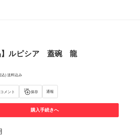
品】ルピシア 蓋碗 龍
税込) 送料込み
通報
コメント
保存
購入手続きへ
明