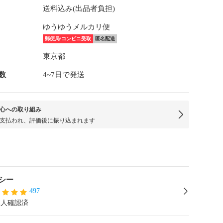
送料込み(出品者負担)
ゆうゆうメルカリ便
郵便局/コンビニ受取
匿名配送
東京都
数
4~7日で発送
心への取り組み
支払われ、評価後に振り込まれます
シー
497
本人確認済