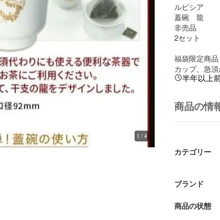
ルピシア

蓋碗　龍

非売品

2セット

福袋限定商品

カップ、急須
半年以上
商品の情
1
/
4
カテゴリー
ブランド
商品の状態