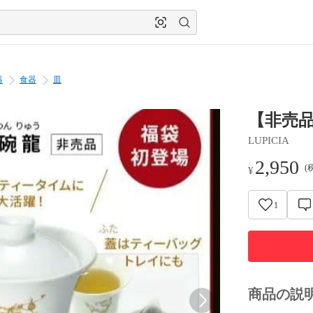
器
食器
皿
【非売
LUPICIA
2,950
(
¥
1
商品の説