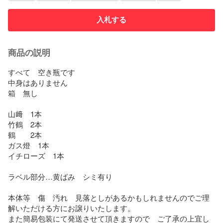
入札する
商品の説明
すべて　空き瓶です

中身はありません

箱　無し

山﨑　1本

竹鶴　2本

鶴　　2本

ガス燈　1本

イチローズ　1本

ラベル部分…黄ばみ　シミ有り

本体等　傷　汚れ　見落としがあるかもしれませんのでご理
解いただける方にお譲りいたします。

また簡易包装にて発送させて頂きますので　ご了承の上宜し