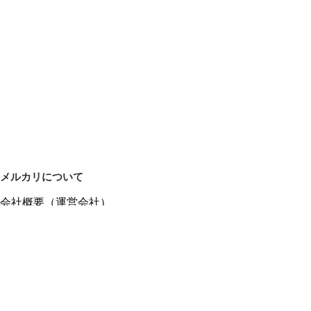
メルカリについて
会社概要（運営会社）
採用情報
プレスリリース
公式ブログ
プレスキット
メルカリUS
メルカリShops
m department（エムデパ）