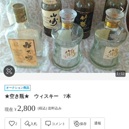
1
/
12
オークション商品
★空き瓶★ ウィスキー 7本
2,800
(税込) 送料込み
現在
¥
通報
2
入札
コメント
保存