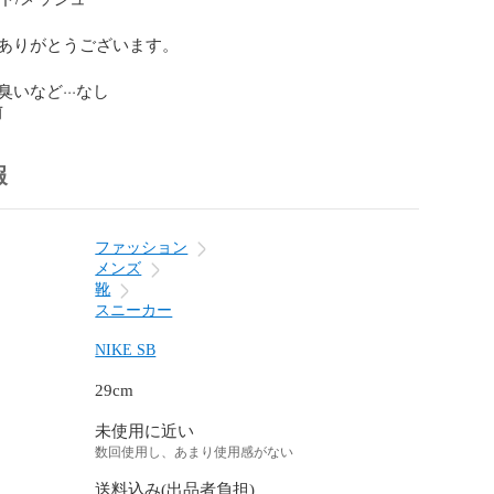
ありがとうございます。

いなど···なし
前
報
ファッション
メンズ
靴
スニーカー
NIKE SB
29cm
未使用に近い
数回使用し、あまり使用感がない
送料込み(出品者負担)