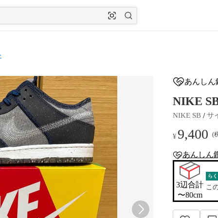
ー
あんしん
NIKE S
 / 
NIKE SB
サ
9,400
(
¥
あんしん
anshin-apprais
らく
3辺合計

こ
〜80cm