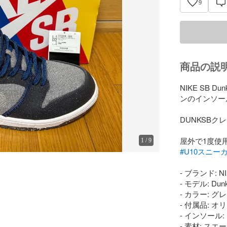
9
商品の説
NIKE SB
ンのインソー
DUNKSBクレ
1
/
9
#U10スニー
- ブランド: NI
- モデル: Dunk
- カラー: グ
- 付属品: オ
- インソール:
- 素材: スエ