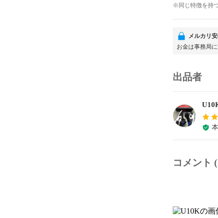
※同じ特徴を持
メルカリ安
お金は事務局に
出品者
U10
コメント (