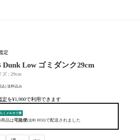
鑑定
B Dunk Low ゴミダンク29cm
イズ
 : 
29cm
税込) 送料込み
鑑定
を¥1,900で利用できます
al-tag
らくメルカリ便
の商品は
宅急便
で配送されました
(送料 ¥850)