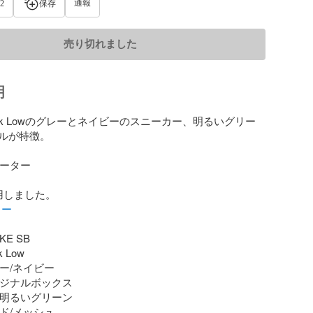
通報
2
保存
売り切れました
明
 Dunk Lowのグレーとネイビーのスニーカー、明るいグリー
ルが特徴。

ーター

カー
KE SB

 Low

レー/ネイビー

リジナルボックス

 明るいグリーン

ード/メッシュ
