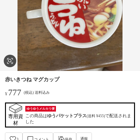
赤いきつね マグカップ
777
(税込) 送料込み
¥
ゆうゆうメルカリ便
この商品は
ゆうパケットプラス
で配送されま
専用資
(送料 ¥455)
した
材
通報
3
コメント
保存