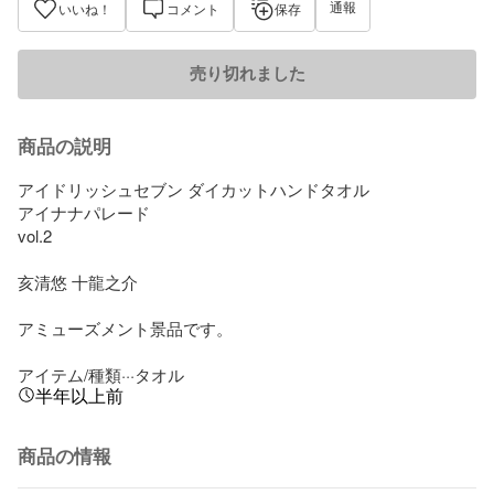
通報
いいね！
コメント
保存
売り切れました
商品の説明
アイドリッシュセブン ダイカットハンドタオル

アイナナパレード

vol.2

亥清悠 十龍之介

アミューズメント景品です。

アイテム/種類···タオル
半年以上前
商品の情報