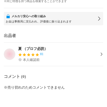
※同じ特徴を持つ商品を検索することができます
メルカリ安心への取り組み
お金は事務局に支払われ、評価後に振り込まれます
出品者
夏 （プロフ必読）
81
本人確認前
コメント (0)
※売り切れのためコメントできません