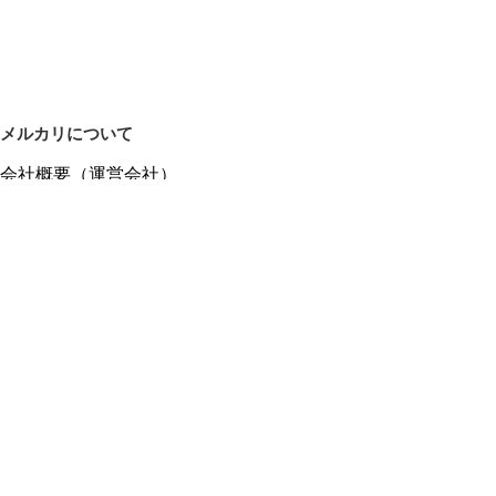
メルカリについて
会社概要（運営会社）
採用情報
プレスリリース
公式ブログ
プレスキット
メルカリUS
メルカリShops
m department（エムデパ）
ヘルプ
ヘルプセンター（ガイド・お問い合わせ）
メルカリShopsでショップを開設する
メルカリShops ショップ管理画面にログイン
メルカリShops出店者向けガイド
お問い合わせ一覧