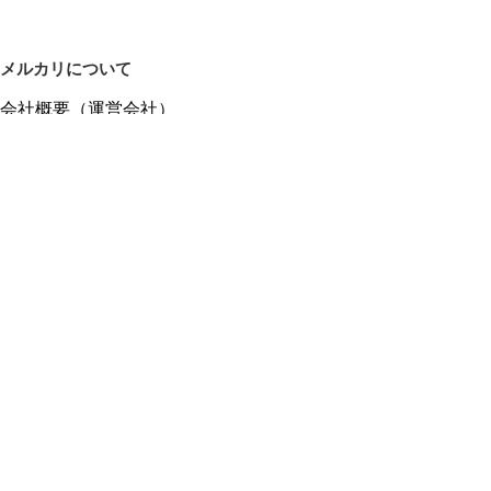
メルカリについて
会社概要（運営会社）
採用情報
プレスリリース
公式ブログ
プレスキット
メルカリUS
メルカリShops
m department（エムデパ）
ヘルプ
ヘルプセンター（ガイド・お問い合わせ）
メルカリShopsでショップを開設する
メルカリShops ショップ管理画面にログイン
メルカリShops出店者向けガイド
お問い合わせ一覧
フリーワードから商品をさがす
プライバシーと利用規約