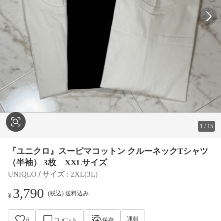
1
/
15
『ユニクロ』スーピマコットン クルーネックTシャツ
（半袖） 3枚 XXLサイズ
 / 
UNIQLO
サイズ
 : 
2XL(3L)
3,790
(税込) 送料込み
¥
通報
6
コメント
保存