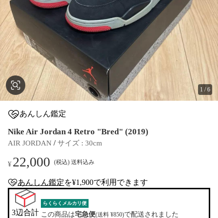
1
/
6
あんしん鑑定
Nike Air Jordan 4 Retro "Bred" (2019)
 / 
AIR JORDAN
サイズ
 : 
30cm
22,000
(税込) 送料込み
¥
あんしん鑑定
を¥1,900で利用できます
anshin-appraisal-tag
らくらくメルカリ便
3辺合計

この商品は
宅急便
で配送されました
(送料 ¥850)