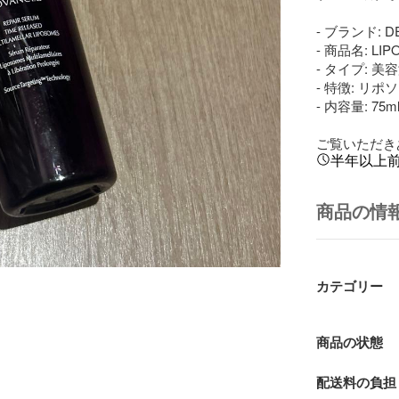
- ブランド: D
- 商品名: LIP
- タイプ: 美容
- 特徴: リ
- 内容量: 75ml
ご覧いただき
半年以上
商品の情
カテゴリー
商品の状態
配送料の負担