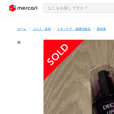
ンツにスキップ
ホーム
コスメ・美容
スキンケア・基礎化粧品
美容液