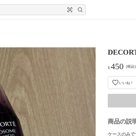
DECORT
450
(税込
¥
いいね！
商品の説
ケースのみです