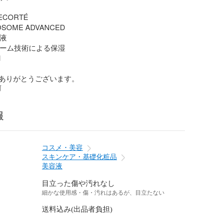
ECORTÉ

OSOME ADVANCED

液

ポソーム技術による保湿



ありがとうございます。
前
報
コスメ・美容
スキンケア・基礎化粧品
美容液
目立った傷や汚れなし
細かな使用感・傷・汚れはあるが、目立たない
送料込み(出品者負担)