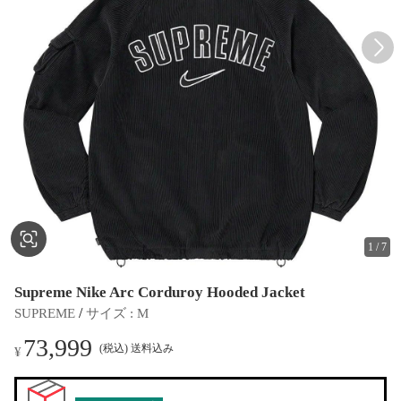
1
/
7
Supreme Nike Arc Corduroy Hooded Jacket
 / 
SUPREME
サイズ
 : 
M
73,999
(税込) 送料込み
¥