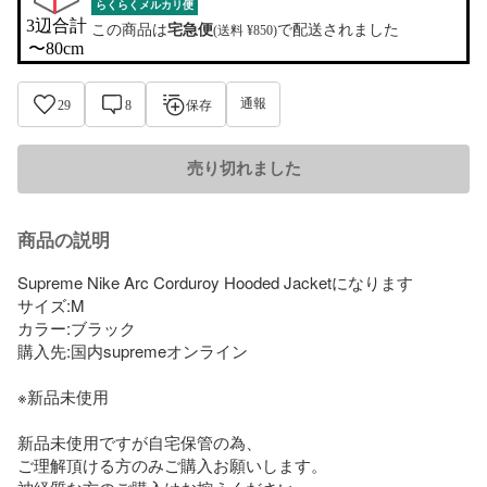
らくらくメルカリ便
3辺合計

この商品は
宅急便
で配送されました
(送料 ¥850)
〜80cm
通報
29
8
保存
売り切れました
商品の説明
Supreme Nike Arc Corduroy Hooded Jacketになります

サイズ:M

カラー:ブラック

購入先:国内supremeオンライン

※新品未使用

新品未使用ですが自宅保管の為、

ご理解頂ける方のみご購入お願いします。
