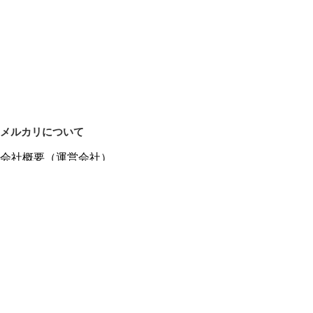
メルカリについて
会社概要（運営会社）
採用情報
プレスリリース
公式ブログ
プレスキット
メルカリUS
メルカリShops
m department（エムデパ）
ヘルプ
ヘルプセンター（ガイド・お問い合わせ）